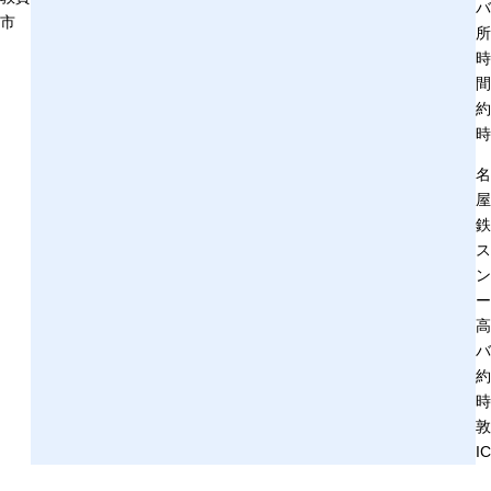
バ
市
所
時
間
約
時
名
屋
鉄
ス
ン
ー
高
バ
約
時
敦
IC