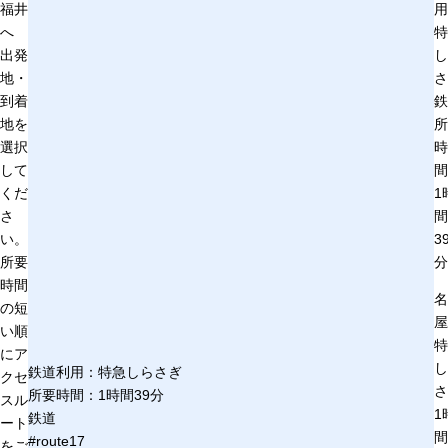
福井
用
へ
特
出発
し
地・
さ
到着
鉄
地を
所
選択
時
して
間
くだ
1
さ
間
い。
3
所要
分
時間
名
の短
屋
い順
特
にア
し
鉄道利用：特急しらさぎ
クセ
さ
所要時間：1時間39分
スル
1
鉄道
ート
間
#route17
をご