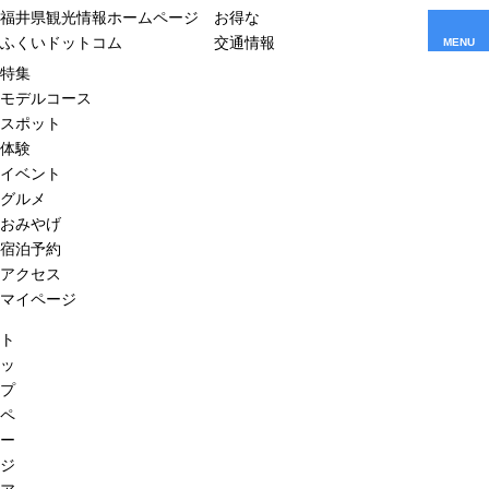
福井県観光情報ホームページ
お得な
ふくいドットコム
交通情報
MENU
特集
モデルコース
スポット
体験
イベント
グルメ
おみやげ
宿泊予約
アクセス
マイページ
ト
ッ
プ
ペ
ー
ジ