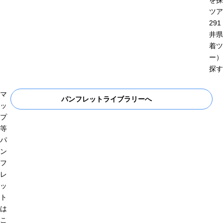
を探
ツア
29
井県
着ツ
ー）
探す
マ
パンフレットライブラリーへ
ッ
プ
等
パ
ン
フ
レ
ッ
ト
は
こ