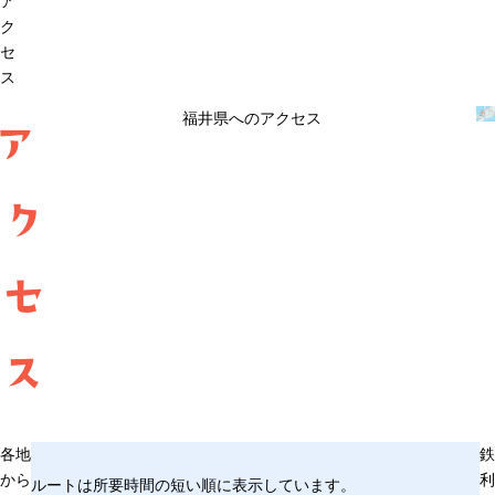
ア
ク
セ
ス
福井県へのアクセス
ア
ク
セ
ス
各地
鉄
から
利
ルートは所要時間の短い順に表示しています。