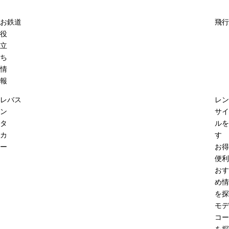
お
鉄道
飛行
役
立
ち
情
報
レ
バス
レン
ン
サイ
タ
ルを
カ
す
ー
お得
便利
おす
め情
を探
モデ
コー