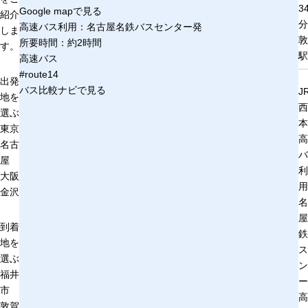
3
Google mapで見る
紹介
分
高速バス利用：名古屋名鉄バスセンター発
しま
敦
所要時間：約2時間
す。
駅
高速バス
#route14
出発
バス比較ナビで見る
J
地を
西
選ぶ
本
東京
高
名古
バ
屋
利
大阪
用
金沢
名
屋
到着
鉄
地を
ス
選ぶ
ン
福井
ー
市
高
敦賀