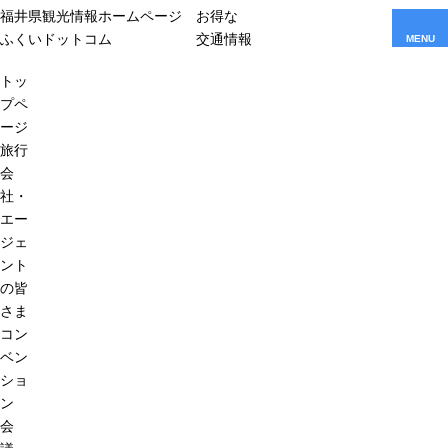
福井県観光情報ホームページ
お得な
ふくいドットコム
交通情報
MENU
トッ
プペ
ージ
旅行
会
社・
エー
ジェ
ント
の皆
さま
コン
ベン
ショ
ン
会