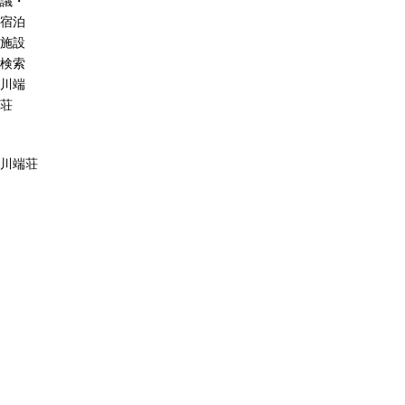
議・
宿泊
施設
検索
川端
荘
川端荘