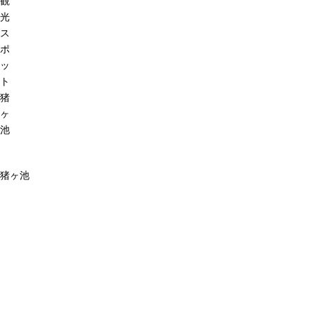
観
光
ス
ポ
ッ
ト
猪
ヶ
池
猪ヶ池