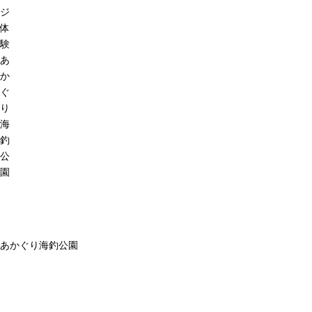
ジ
体
験
あ
か
ぐ
り
海
釣
公
園
あかぐり海釣公園