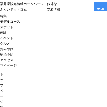
福井県観光情報ホームページ
お得な
ふくいドットコム
交通情報
MENU
特集
モデルコース
スポット
体験
イベント
グルメ
おみやげ
宿泊予約
アクセス
マイページ
ト
ッ
プ
ペ
ー
ジ