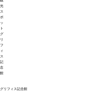
観
光
ス
ポ
ッ
ト
グ
リ
フ
ィ
ス
記
念
館
グリフィス記念館