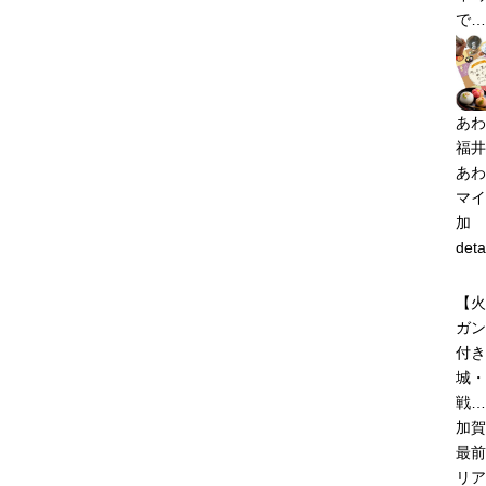
で…
あわ
福井
あわ
マイ
加
deta
【火
ガン
付き
城・
戦…
加賀
最前
リア