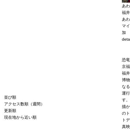
あわ
福井
あわ
マイ
加
deta
恐竜
京福
福井
博物
なる
運行
並び順
す。
アクセス数順（週間）
描か
更新順
のト
現在地から近い順
トデ
真映