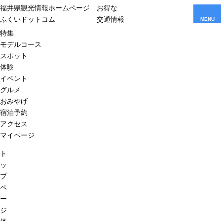
福井県観光情報ホームページ
お得な
ふくいドットコム
交通情報
MENU
特集
モデルコース
スポット
体験
イベント
グルメ
おみやげ
宿泊予約
アクセス
マイページ
ト
ッ
プ
ペ
ー
ジ