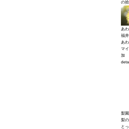
の拾
あわ
福井
あわ
マイ
加
deta
梨園
梨の
とっ