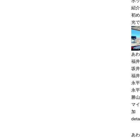
ポッ
紹介
初め
光で
あわ
福井
坂井
福井
永平
永平
勝山
マイ
加
deta
あわ