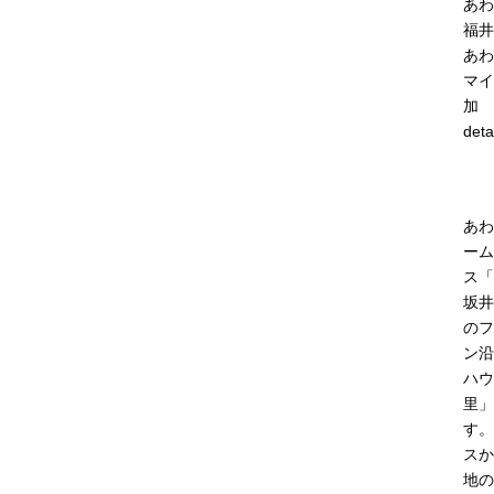
あわ
福井
あわ
マイ
加
deta
あわ
ーム
ス「
坂井
のフ
ン沿
ハウ
里」
す。
スか
地の