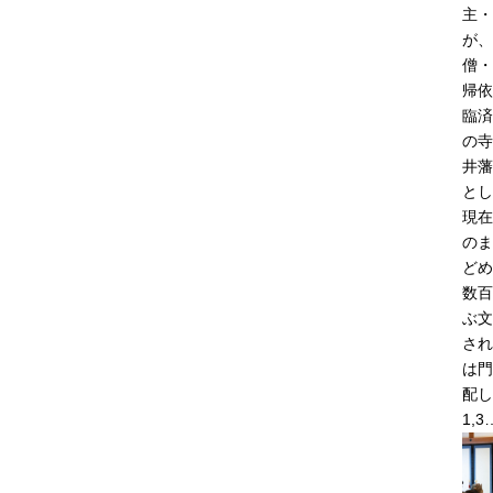
主・
が、
僧・
帰依
臨済
の寺
井藩
とし
現在
のま
どめ
数百
ぶ文
され
は門
配し
1,3