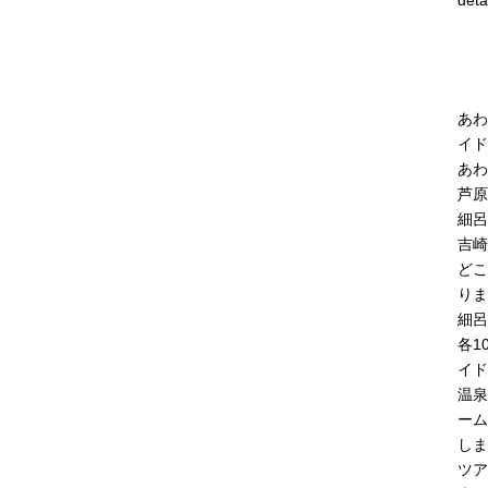
deta
あわ
イド
あわ
芦原
細呂
吉崎
どこ
りま
細呂
各1
イド
温泉
ーム
しま
ツア