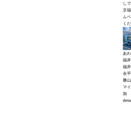
しで
京福
ムペ
くだ
あわ
福井
福井
永平
勝山
マイ
加
deta