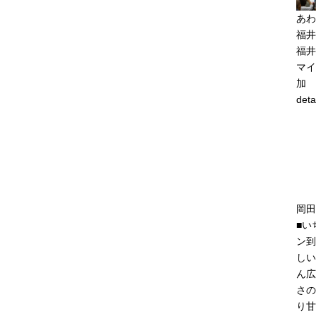
あわ
福井
福井
マイ
加
deta
岡田
■い
ン到
しい
ん広
さの
り甘