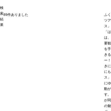
検
索
89
件ありました
ふく
結
ツア
果
ス」
「は
は、
要観
を手
きる
ー！
きに
にも
ス」
にゆ
動が
す。
が同
の魅