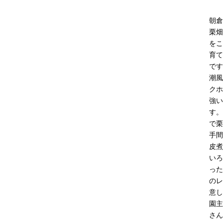
朝倉
栗畑
をこ
育て
です
潮風
クホ
強い
す。
で栗
手間
皮煮
いろ
った
のレ
意し
園主
さん