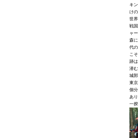
キン
けの
世界
戦国
ャー
森に
代の
こそ
跡は
潜む
城郭
東京
個分
あり
一揆