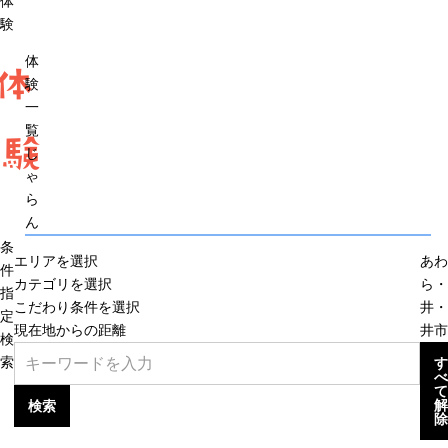
体
験
体
体
験
一
覧
験
じ
ゃ
ら
ん
条
エリアを選択
あわ
件
カテゴリを選択
ら・
指
こだわり条件を選択
井・
定
現在地からの距離
井市
検
索
す
べ
て
解
検索
除