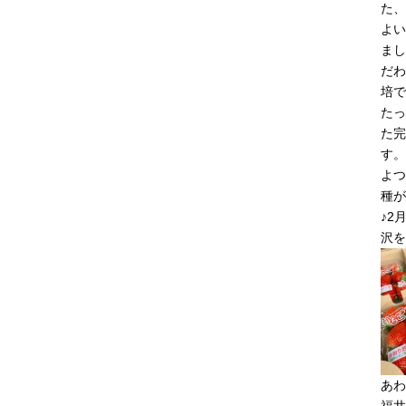
た、
よい
まし
だわ
培で
たっ
た完
す。
よつ
種が
♪2
沢を
あわ