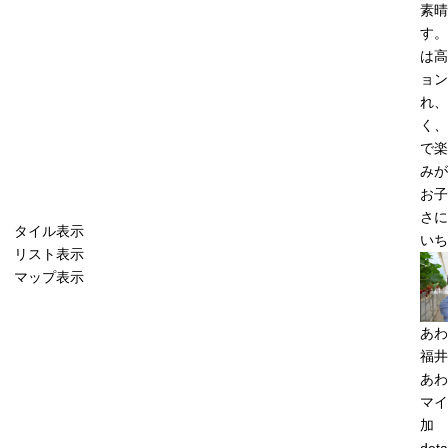
素晴
す。
は高
ョン
れ、
く、
で楽
みが
お子
さに
タイル表示
いち
リスト表示
マップ表示
あわ
福井
あわ
マイ
加