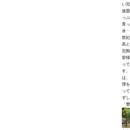
い完
放題
っぷ
育っ
水・
世紀
高と
完熟
皆様
って
す。
は、
理を
って
ずし
「豊