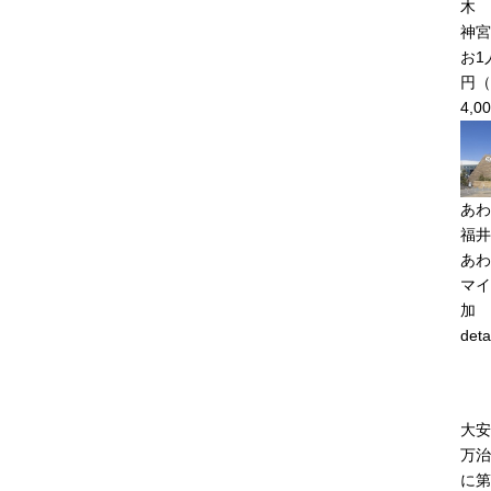
木 
神
お1
円（6
4,
あわ
福井
あわ
マイ
加
deta
大安
万治
に第