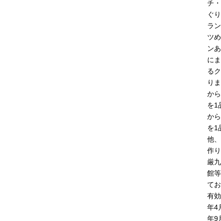
チ・
ぐ
ラン
ツめ
ンあ
にま
るク
りま
から
を1
から
を1
他、
作り
厳九
館等
てお
有効
年4
年9