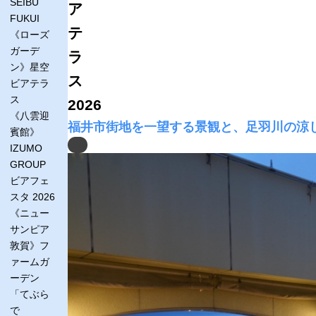
SEIBU
ア
FUKUI
テ
《ローズ
ガーデ
ラ
ン》星空
ス
ビアテラ
ス
2026
《八雲迎
福井市街地を一望する景観と、足羽川の涼
賓館》
Previous
IZUMO
GROUP
ビアフェ
スタ 2026
《ニュー
サンピア
敦賀》フ
ァームガ
ーデン
「てぶら
で