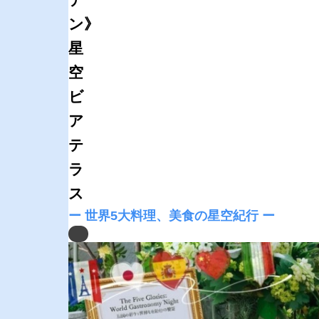
ン》
星
空
ビ
ア
テ
ラ
ス
ー 世界5大料理、美食の星空紀行 ー
Previous