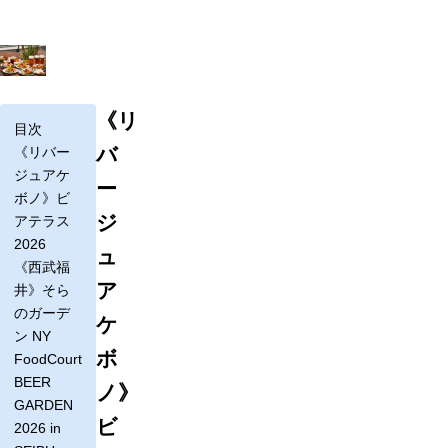
《リ
目次
バ
《リバー
ジュアケ
ー
ボノ》ビ
ジ
アテラス
2026
ュ
《西武福
ア
井》そら
のガーデ
ケ
ン NY
ボ
FoodCourt
BEER
ノ》
GARDEN
ビ
2026 in