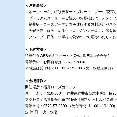
＜注意事項＞
・ホールケーキ、特別デザートプレート、ブーケ/花束
プレミアムメニューをご注文のお客様には、スタッフ
・福井駅⇔ローズガーデン間を運行する無料送迎バスを
・天候不良、雨天による中止はございません。お席を屋
・グループ・団体・企業様で貸切のご対応もいたしてお
＜予約方法＞
特典付きWEB予約フォーム・公式LINEは
コチラ
から
電話予約・お問合せは0776-57-8000
※電話は受付時間11：00～19：00（火・水曜定休日）
＜会場情報＞
開催場所：福井ローズガーデン
住 所：〒910-0804 福井県福井市髙木中央3丁目70
アクセス：福井駅から車で15分（無料シャトルバス運
電話番号：0776-57-8000 （受付時間11：00～19：00)
定 休 日 ：火・水曜