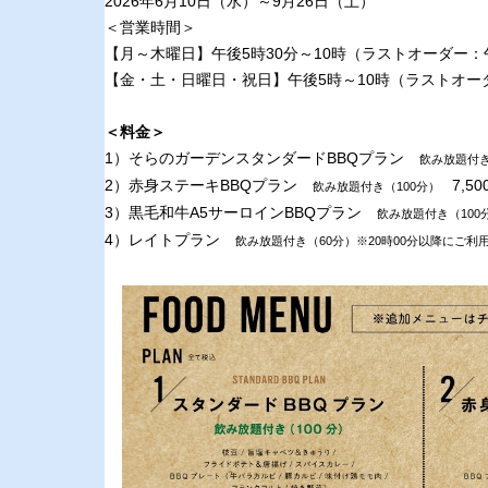
2026年6月10日（水）～9月26日（土）
＜営業時間＞
【月～木曜日】午後5時30分～10時（ラストオーダー：
【金・土・日曜日・祝日】午後5時～10時（ラストオー
＜料金＞
1）そらのガーデンスタンダードBBQプラン
飲み放題付
2）赤身ステーキBBQプラン
7,5
飲み放題付き（100分）
3）黒毛和牛A5サーロインBBQプラン
飲み放題付き（10
4）レイトプラン
飲み放題付き（60分）※20時00分以降にご