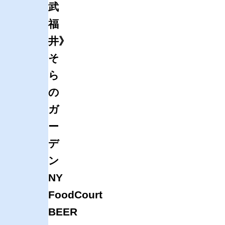
武
福
井》
そ
ら
の
ガ
ー
デ
ン
NY
FoodCourt
BEER