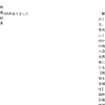
検
索
155
件ありました
「麒
結
がく
果
る」
智光
ふく
ゆか
の地
り③
光秀
狭に
たる
【熊
宿＆
吉城
址】
福井
広報