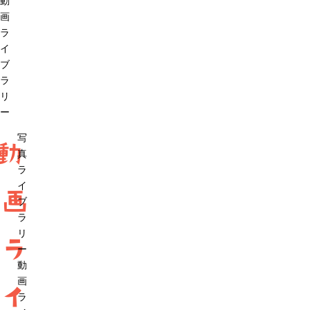
動
画
ラ
イ
ブ
ラ
リ
ー
写
動
真
ラ
イ
画
ブ
ラ
リ
ラ
ー
動
画
イ
ラ