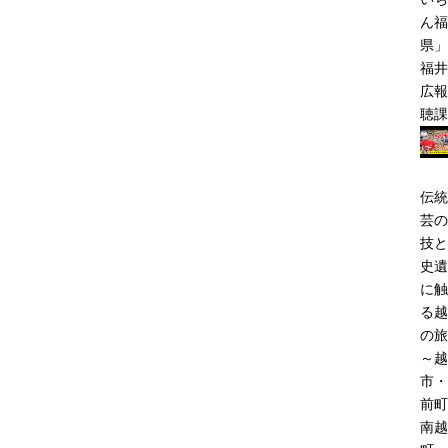
ん福
県」
福井
広報
聴課
伝統
芸の
技と
史遺
に触
る越
の旅
～越
市・
前町
南越