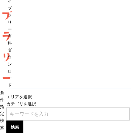
イ
ブ
ブ
ラ
リ
ー
ラ
有
料
ダ
リ
ウ
ン
ロ
ー
ー
ド
条
エリアを選択
件
カテゴリを選択
指
定
検
検索
索