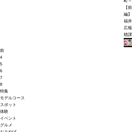
町～
【前
編】
福井
広報
聴課
前
4
5
6
7
8
特集
モデルコース
スポット
体験
イベント
グルメ
おみやげ