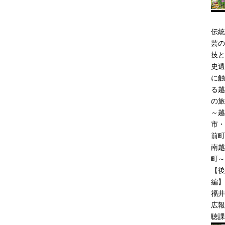
伝統
芸の
技と
史遺
に触
る越
の旅
～越
市・
前町
南越
町～
【後
編】
福井
広報
聴課