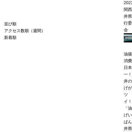
202
関西
井県
行委
並び順
会
アクセス数順（週間）
新着順
油揚
消費
日本
一！
井の
げが
ツ
イ！
「油
げい
ばん
井県