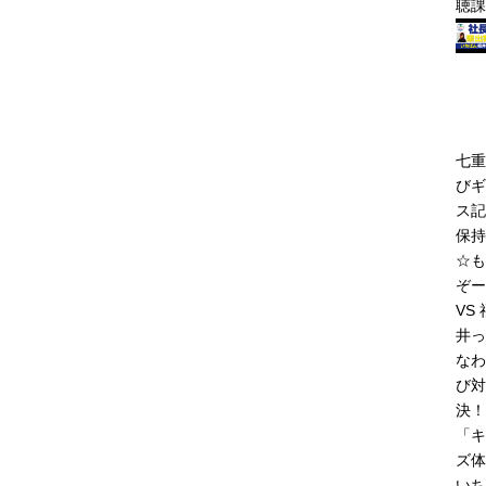
聴課
七重
びギ
ス記
保持
☆も
ぞー
VS 
井っ
なわ
び対
決！
「キ
ズ体
いち