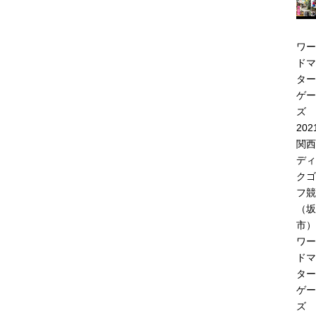
ワー
ドマ
ター
ゲー
ズ
202
関西
ディ
クゴ
フ競
（坂
市）
ワー
ドマ
ター
ゲー
ズ