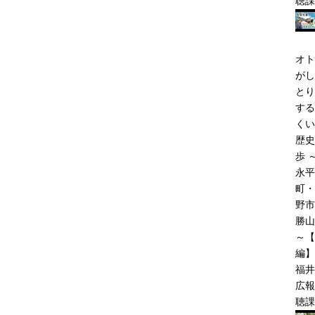
聴課
オト
がし
とり
する
くい
歴史
歩 
永平
町・
野市
勝山
～【
編】
福井
広報
聴課