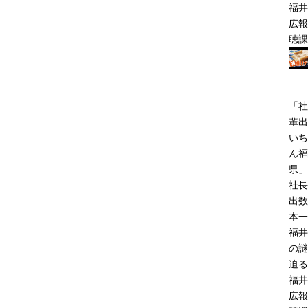
福井
広報
聴課
「社
輩出
いち
ん福
県」
社長
出数
本一
福井
の謎
迫る
福井
広報