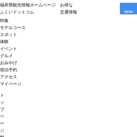
福井県観光情報ホームページ
お得な
ふくいドットコム
交通情報
MENU
特集
モデルコース
スポット
体験
イベント
グルメ
おみやげ
宿泊予約
アクセス
マイページ
ト
ッ
プ
ペ
ー
ジ