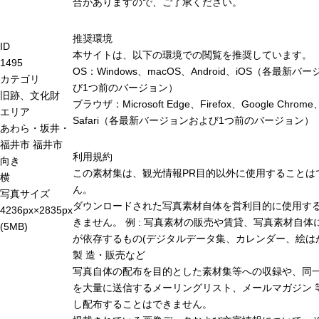
合がありますので、ご了承ください。
推奨環境
ID
本サイトは、以下の環境での閲覧を推奨しています。
1495
OS：Windows、macOS、Android、iOS（各最新バ
カテゴリ
び1つ前のバージョン）
旧跡、文化財
ブラウザ：Microsoft Edge、Firefox、Google Chrome
エリア
Safari（各最新バージョンおよび1つ前のバージョン）
あわら・坂井・
福井市
福井市
利用規約
向き
この素材集は、観光情報PR目的以外に使用することは
横
ん。
写真サイズ
ダウンロードされた写真素材自体を営利目的に使用す
4236px×2835px
きません。 例 : 写真素材の販売や賃貸、写真素材自体
(5MB)
が依存するもの(デジタルデータ集、カレンダー、絵は
製 造・販売など
写真自体の配布を目的とした素材集等への収録や、同
を大量に送信するメーリングリスト、メールマガジン 
し配布することはできません。