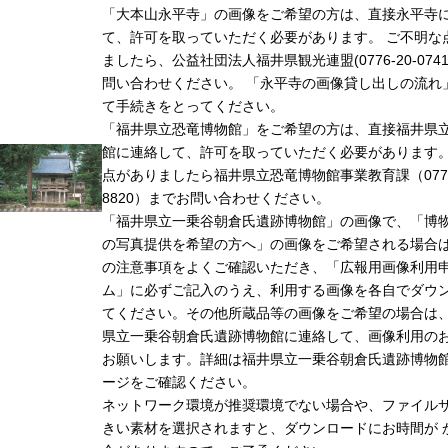
「大本山永平寺」の画像をご希望の方は、直接永平寺
て、許可を取っていただく必要があります。 ご不明な
ましたら、公益社団法人福井県観光連盟(0776-20-074
問い合わせください。 「永平寺の画像貸し出しの流れ
て手続きをとってください。
「福井県立恐竜博物館」をご希望の方は、直接福井県
館に連絡して、許可を取っていただく必要があります
点がありましたら福井県立恐竜博物館事業教育課（0779-
8820）までお問い合わせください。
「福井県立一乗谷朝倉氏遺跡博物館」の画像で、「博
の写真提供を希望の方へ」の画像をご希望される場合
の注意事項をよくご確認いただき、「広報用画像利用
ム」に必ずご記入のうえ、利用する画像を各自でダウ
てください。その他所蔵品等の画像をご希望の場合は
県立一乗谷朝倉氏遺跡博物館に連絡して、画像利用の
お願いします。詳細は福井県立一乗谷朝倉氏遺跡博物
ージをご確認ください。
ネットワーク環境が推奨環境でない場合や、ファイル
きい素材を選択されますと、ダウンロードにお時間が 