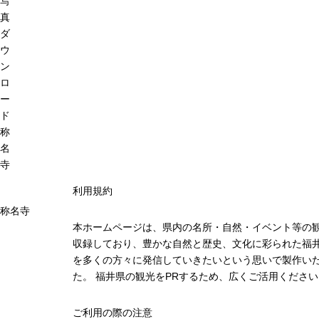
写
真
ダ
ウ
ン
ロ
ー
ド
称
名
寺
利用規約
称名寺
本ホームページは、県内の名所・自然・イベント等の
収録しており、豊かな自然と歴史、文化に彩られた福井
を多くの方々に発信していきたいという思いで製作い
た。 福井県の観光をPRするため、広くご活用ください
ご利用の際の注意