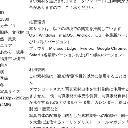
きい素材を選択されますと、ダウンロードにお時間が 
合がありますので、ご了承ください。
ID
1598
推奨環境
カテゴリ
本サイトは、以下の環境での閲覧を推奨しています。
旧跡、文化財
自
OS：Windows、macOS、Android、iOS（各最新バ
然・風景
び1つ前のバージョン）
エリア
ブラウザ：Microsoft Edge、Firefox、Google Chrome
あわら・坂井・
Safari（各最新バージョンおよび1つ前のバージョン）
福井市
坂井市
向き
利用規約
横
この素材集は、観光情報PR目的以外に使用することは
季節
ん。
冬
ダウンロードされた写真素材自体を営利目的に使用す
写真サイズ
きません。 例 : 写真素材の販売や賃貸、写真素材自体
4102px×2902px
が依存するもの(デジタルデータ集、カレンダー、絵は
(4MB)
製 造・販売など
写真自体の配布を目的とした素材集等への収録や、同
を大量に送信するメーリングリスト、メールマガジン 