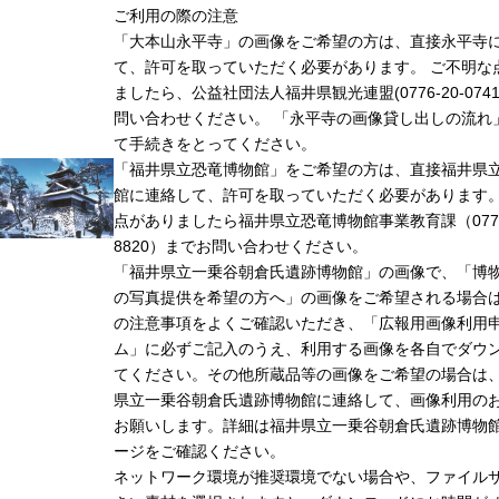
ご利用の際の注意
「大本山永平寺」の画像をご希望の方は、直接永平寺
て、許可を取っていただく必要があります。 ご不明な
ましたら、公益社団法人福井県観光連盟(0776-20-074
問い合わせください。 「永平寺の画像貸し出しの流れ
て手続きをとってください。
「福井県立恐竜博物館」をご希望の方は、直接福井県
館に連絡して、許可を取っていただく必要があります
点がありましたら福井県立恐竜博物館事業教育課（0779-
8820）までお問い合わせください。
「福井県立一乗谷朝倉氏遺跡博物館」の画像で、「博
の写真提供を希望の方へ」の画像をご希望される場合
の注意事項をよくご確認いただき、「広報用画像利用
ム」に必ずご記入のうえ、利用する画像を各自でダウ
てください。その他所蔵品等の画像をご希望の場合は
県立一乗谷朝倉氏遺跡博物館に連絡して、画像利用の
お願いします。詳細は福井県立一乗谷朝倉氏遺跡博物
ージをご確認ください。
ネットワーク環境が推奨環境でない場合や、ファイル