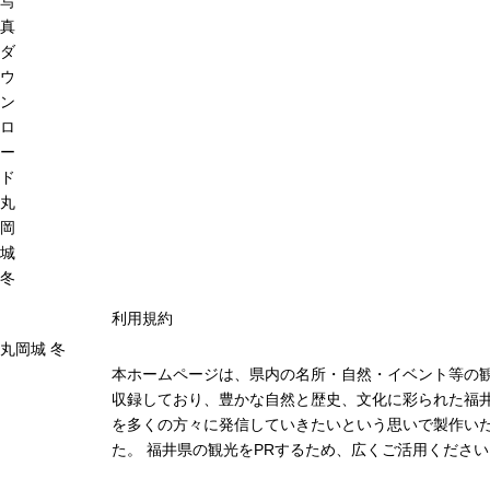
写
真
ダ
ウ
ン
ロ
ー
ド
丸
岡
城
冬
利用規約
丸岡城 冬
本ホームページは、県内の名所・自然・イベント等の
収録しており、豊かな自然と歴史、文化に彩られた福井
を多くの方々に発信していきたいという思いで製作い
た。 福井県の観光をPRするため、広くご活用ください