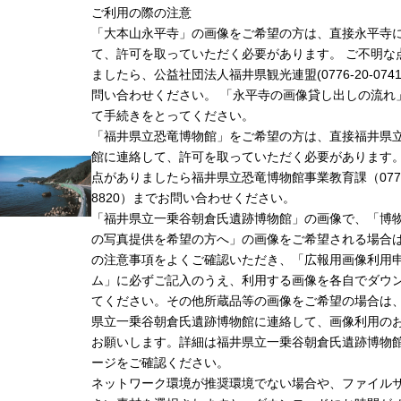
ご利用の際の注意
「大本山永平寺」の画像をご希望の方は、直接永平寺
て、許可を取っていただく必要があります。 ご不明な
ましたら、公益社団法人福井県観光連盟(0776-20-074
問い合わせください。 「永平寺の画像貸し出しの流れ
て手続きをとってください。
「福井県立恐竜博物館」をご希望の方は、直接福井県
館に連絡して、許可を取っていただく必要があります
点がありましたら福井県立恐竜博物館事業教育課（0779-
8820）までお問い合わせください。
「福井県立一乗谷朝倉氏遺跡博物館」の画像で、「博
の写真提供を希望の方へ」の画像をご希望される場合
の注意事項をよくご確認いただき、「広報用画像利用
ム」に必ずご記入のうえ、利用する画像を各自でダウ
てください。その他所蔵品等の画像をご希望の場合は
県立一乗谷朝倉氏遺跡博物館に連絡して、画像利用の
お願いします。詳細は福井県立一乗谷朝倉氏遺跡博物
ージをご確認ください。
ネットワーク環境が推奨環境でない場合や、ファイル