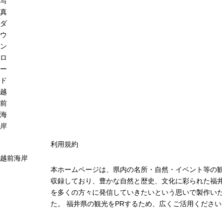
写
真
ダ
ウ
ン
ロ
ー
ド
越
前
海
岸
利用規約
越前海岸
本ホームページは、県内の名所・自然・イベント等の
収録しており、豊かな自然と歴史、文化に彩られた福井
を多くの方々に発信していきたいという思いで製作い
た。 福井県の観光をPRするため、広くご活用ください