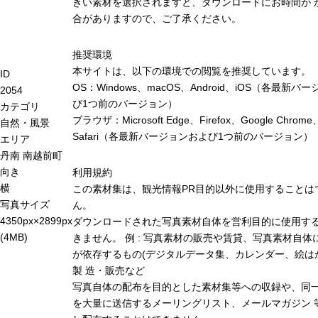
きい素材を選択されますと、ダウンロードにお時間が 
合がありますので、ご了承ください。
推奨環境
本サイトは、以下の環境での閲覧を推奨しています。
ID
OS：Windows、macOS、Android、iOS（各最新バ
2054
び1つ前のバージョン）
カテゴリ
ブラウザ：Microsoft Edge、Firefox、Google Chrome
自然・風景
Safari（各最新バージョンおよび1つ前のバージョン）
エリア
丹南
南越前町
向き
利用規約
横
この素材集は、観光情報PR目的以外に使用することは
写真サイズ
ん。
4350px×2899px
ダウンロードされた写真素材自体を営利目的に使用す
(4MB)
きません。 例 : 写真素材の販売や賃貸、写真素材自体
が依存するもの(デジタルデータ集、カレンダー、絵は
製 造・販売など
写真自体の配布を目的とした素材集等への収録や、同
を大量に送信するメーリングリスト、メールマガジン 