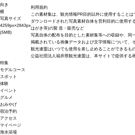
向き
利用規約
横
この素材集は、観光情報PR目的以外に使用することは
写真サイズ
ダウンロードされた写真素材自体を営利目的に使用する
4259px×2843px
はがき等)の製 造・販売など
(5MB)
写真自体の配布を目的とした素材集等への収録や、同
掲載されている画像データおよび文字情報について、
観光連盟はいつでも使用を差し止めることができるも
公益社団法人福井県観光連盟は、本サイトで提供する
特集
モデルコース
スポット
体験
イベント
グルメ
おみやげ
宿泊予約
アクセス
マイページ
海水浴場