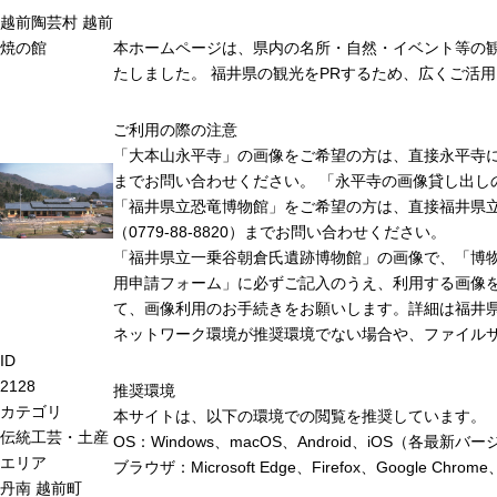
越前陶芸村 越前
焼の館
本ホームページは、県内の名所・自然・イベント等の
たしました。 福井県の観光をPRするため、広くご活
ご利用の際の注意
「大本山永平寺」の画像をご希望の方は、直接永平寺に連絡
までお問い合わせください。 「永平寺の画像貸し出し
「福井県立恐竜博物館」をご希望の方は、直接福井県
（0779-88-8820）までお問い合わせください。
「福井県立一乗谷朝倉氏遺跡博物館」の画像で、「博
用申請フォーム」に必ずご記入のうえ、利用する画像
て、画像利用のお手続きをお願いします。詳細は福井
ネットワーク環境が推奨環境でない場合や、ファイル
ID
2128
推奨環境
カテゴリ
本サイトは、以下の環境での閲覧を推奨しています。
伝統工芸・土産
OS：Windows、macOS、Android、iOS（各最
エリア
ブラウザ：Microsoft Edge、Firefox、Google 
丹南
越前町