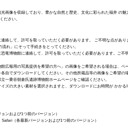
観光画像を収録しており、豊かな自然と歴史、文化に彩られた福井 の魅
用ください。
して、許可を取っていただく必要があります。 ご不明な点がありましたら
の流れ」にそって手続きをとってください。
立恐竜博物館に連絡して、許可を取っていただく必要があります。ご不
物館広報用の写真提供を希望の方へ」の画像をご希望される場合は、ペ
を各自でダウンロードしてください。その他所蔵品等の画像をご希望の
県立一乗谷朝倉氏遺跡博物館ホームページをご確認ください。
サイズの大きい素材を選択されますと、ダウンロードにお時間が かかる
新バージョンおよび1つ前のバージョン）
Chrome、Safari（各最新バージョンおよび1つ前のバージョン）