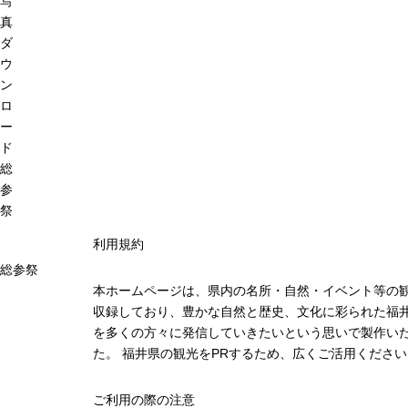
写
真
ダ
ウ
ン
ロ
ー
ド
総
参
祭
利用規約
総参祭
本ホームページは、県内の名所・自然・イベント等の
収録しており、豊かな自然と歴史、文化に彩られた福井
を多くの方々に発信していきたいという思いで製作い
た。 福井県の観光をPRするため、広くご活用ください
ご利用の際の注意