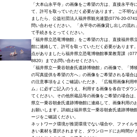
「大本山永平寺」の画像をご希望の方は、直接永平寺
て、許可を取っていただく必要があります。 ご不明な
ましたら、公益社団法人福井県観光連盟(0776-20-074
問い合わせください。 「永平寺の画像貸し出しの流れ
て手続きをとってください。
「福井県立恐竜博物館」をご希望の方は、直接福井県
館に連絡して、許可を取っていただく必要があります
点がありましたら福井県立恐竜博物館事業教育課（0779-
8820）までお問い合わせください。
「福井県立一乗谷朝倉氏遺跡博物館」の画像で、「博
の写真提供を希望の方へ」の画像をご希望される場合
の注意事項をよくご確認いただき、「広報用画像利用
ム」に必ずご記入のうえ、利用する画像を各自でダウ
てください。その他所蔵品等の画像をご希望の場合は
県立一乗谷朝倉氏遺跡博物館に連絡して、画像利用の
お願いします。詳細は福井県立一乗谷朝倉氏遺跡博物
ージをご確認ください。
ネットワーク環境が推奨環境でない場合や、ファイル
きい素材を選択されますと、ダウンロードにお時間が 