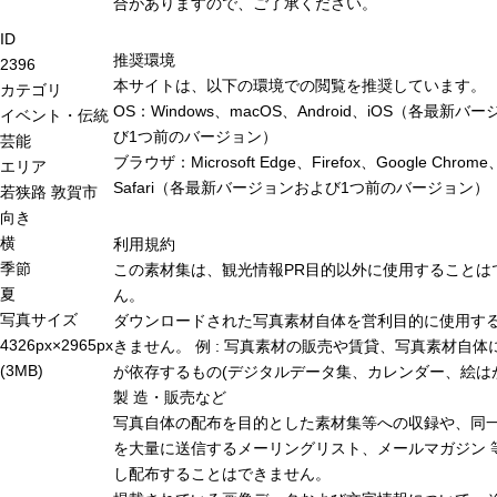
合がありますので、ご了承ください。
ID
推奨環境
2396
本サイトは、以下の環境での閲覧を推奨しています。
カテゴリ
OS：Windows、macOS、Android、iOS（各最新バ
イベント・伝統
び1つ前のバージョン）
芸能
ブラウザ：Microsoft Edge、Firefox、Google Chrome
エリア
Safari（各最新バージョンおよび1つ前のバージョン）
若狭路
敦賀市
向き
横
利用規約
季節
この素材集は、観光情報PR目的以外に使用することは
夏
ん。
写真サイズ
ダウンロードされた写真素材自体を営利目的に使用す
4326px×2965px
きません。 例 : 写真素材の販売や賃貸、写真素材自体
(3MB)
が依存するもの(デジタルデータ集、カレンダー、絵は
製 造・販売など
写真自体の配布を目的とした素材集等への収録や、同
を大量に送信するメーリングリスト、メールマガジン 
し配布することはできません。