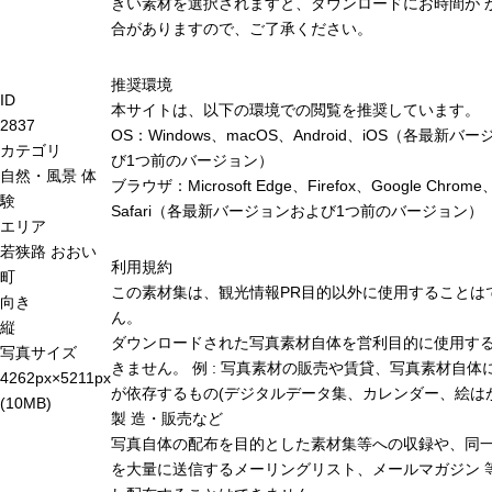
きい素材を選択されますと、ダウンロードにお時間が 
合がありますので、ご了承ください。
推奨環境
ID
本サイトは、以下の環境での閲覧を推奨しています。
2837
OS：Windows、macOS、Android、iOS（各最新バ
カテゴリ
び1つ前のバージョン）
自然・風景
体
ブラウザ：Microsoft Edge、Firefox、Google Chrome
験
Safari（各最新バージョンおよび1つ前のバージョン）
エリア
若狭路
おおい
利用規約
町
この素材集は、観光情報PR目的以外に使用することは
向き
ん。
縦
ダウンロードされた写真素材自体を営利目的に使用す
写真サイズ
きません。 例 : 写真素材の販売や賃貸、写真素材自体
4262px×5211px
が依存するもの(デジタルデータ集、カレンダー、絵は
(10MB)
製 造・販売など
写真自体の配布を目的とした素材集等への収録や、同
を大量に送信するメーリングリスト、メールマガジン 