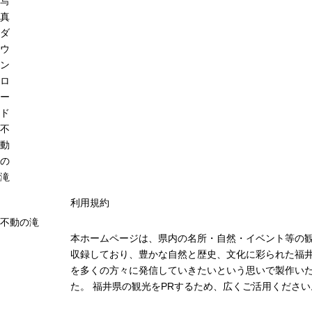
写
真
ダ
ウ
ン
ロ
ー
ド
不
動
の
滝
利用規約
不動の滝
本ホームページは、県内の名所・自然・イベント等の
収録しており、豊かな自然と歴史、文化に彩られた福井
を多くの方々に発信していきたいという思いで製作い
た。 福井県の観光をPRするため、広くご活用ください