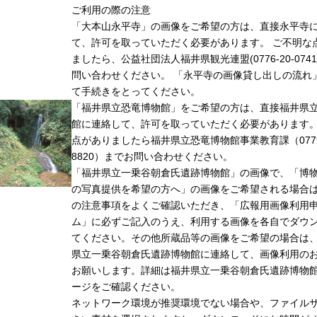
ご利用の際の注意
「大本山永平寺」の画像をご希望の方は、直接永平寺
て、許可を取っていただく必要があります。 ご不明な
ましたら、公益社団法人福井県観光連盟(0776-20-074
問い合わせください。 「永平寺の画像貸し出しの流れ
て手続きをとってください。
「福井県立恐竜博物館」をご希望の方は、直接福井県
館に連絡して、許可を取っていただく必要があります
点がありましたら福井県立恐竜博物館事業教育課（0779-
8820）までお問い合わせください。
「福井県立一乗谷朝倉氏遺跡博物館」の画像で、「博
の写真提供を希望の方へ」の画像をご希望される場合
の注意事項をよくご確認いただき、「広報用画像利用
ム」に必ずご記入のうえ、利用する画像を各自でダウ
てください。その他所蔵品等の画像をご希望の場合は
県立一乗谷朝倉氏遺跡博物館に連絡して、画像利用の
お願いします。詳細は福井県立一乗谷朝倉氏遺跡博物
ージをご確認ください。
ネットワーク環境が推奨環境でない場合や、ファイル