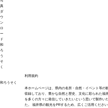
写
真
ダ
ウ
ン
ロ
ー
ド
和
ろ
う
そ
く
利用規約
和ろうそく
本ホームページは、県内の名所・自然・イベント等の
収録しており、豊かな自然と歴史、文化に彩られた福井
を多くの方々に発信していきたいという思いで製作い
た。 福井県の観光をPRするため、広くご活用ください