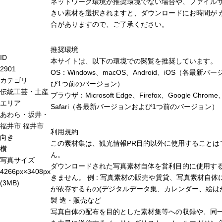
ネットワーク環境が推奨環境でない場合や、ファイル
きい素材を選択されますと、ダウンロードにお時間が 
合がありますので、ご了承ください。
推奨環境
ID
本サイトは、以下の環境での閲覧を推奨しています。
2901
OS：Windows、macOS、Android、iOS（各最新バ
カテゴリ
び1つ前のバージョン）
伝統工芸・土産
ブラウザ：Microsoft Edge、Firefox、Google Chrome
エリア
Safari（各最新バージョンおよび1つ前のバージョン）
あわら・坂井・
福井市
福井市
利用規約
向き
この素材集は、観光情報PR目的以外に使用することは
横
ん。
写真サイズ
ダウンロードされた写真素材自体を営利目的に使用す
4266px×3408px
きません。 例 : 写真素材の販売や賃貸、写真素材自体
(3MB)
が依存するもの(デジタルデータ集、カレンダー、絵は
製 造・販売など
写真自体の配布を目的とした素材集等への収録や、同