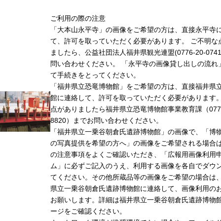
ご利用の際の注意
「大本山永平寺」の画像をご希望の方は、直接永平寺
て、許可を取っていただく必要があります。 ご不明な
ましたら、公益社団法人福井県観光連盟(0776-20-074
問い合わせください。 「永平寺の画像貸し出しの流れ
て手続きをとってください。
「福井県立恐竜博物館」をご希望の方は、直接福井県
館に連絡して、許可を取っていただく必要があります
点がありましたら福井県立恐竜博物館事業教育課（0779-
8820）までお問い合わせください。
「福井県立一乗谷朝倉氏遺跡博物館」の画像で、「博
の写真提供を希望の方へ」の画像をご希望される場合
の注意事項をよくご確認いただき、「広報用画像利用
ム」に必ずご記入のうえ、利用する画像を各自でダウ
てください。その他所蔵品等の画像をご希望の場合は
県立一乗谷朝倉氏遺跡博物館に連絡して、画像利用の
お願いします。詳細は福井県立一乗谷朝倉氏遺跡博物
ージをご確認ください。