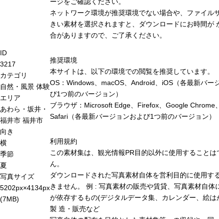
ージをご確認ください。
ネットワーク環境が推奨環境でない場合や、ファイル
きい素材を選択されますと、ダウンロードにお時間が 
合がありますので、ご了承ください。
ID
推奨環境
3217
本サイトは、以下の環境での閲覧を推奨しています。
カテゴリ
OS：Windows、macOS、Android、iOS（各最新バ
自然・風景
体験
び1つ前のバージョン）
エリア
ブラウザ：Microsoft Edge、Firefox、Google Chrome
あわら・坂井・
Safari（各最新バージョンおよび1つ前のバージョン）
福井市
福井市
向き
利用規約
横
この素材集は、観光情報PR目的以外に使用することは
季節
ん。
夏
ダウンロードされた写真素材自体を営利目的に使用す
写真サイズ
きません。 例 : 写真素材の販売や賃貸、写真素材自体
5202px×4134px
が依存するもの(デジタルデータ集、カレンダー、絵は
(7MB)
製 造・販売など