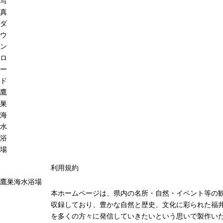
写
真
ダ
ウ
ン
ロ
ー
ド
鷹
巣
海
水
浴
場
利用規約
鷹巣海水浴場
本ホームページは、県内の名所・自然・イベント等の
収録しており、豊かな自然と歴史、文化に彩られた福井
を多くの方々に発信していきたいという思いで製作い