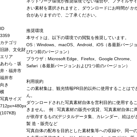
ネットワーク環境が推奨環境でない場合や、ファイルサ
きい素材を選択されますと、ダウンロードにお時間が か
合がありますので、ご了承ください。
ID
推奨環境
3359
本サイトは、以下の環境での閲覧を推奨しています。
カテゴリ
OS：Windows、macOS、Android、iOS（各最新バー
旧跡、文化財
び1つ前のバージョン）
エリア
ブラウザ：Microsoft Edge、Firefox、Google Chrome、
あわら・坂
Safari（各最新バージョンおよび1つ前のバージョン）
井・福井市
福井市
利用規約
向き
この素材集は、観光情報PR目的以外に使用することはで
横
ん。
写真サイズ
ダウンロードされた写真素材自体を営利目的に使用する
712px×480px
きません。 例 : 写真素材の販売や賃貸、写真素材自体に
(107KB)
が依存するもの(デジタルデータ集、カレンダー、絵はがき
製 造・販売など
写真自体の配布を目的とした素材集等への収録や、同一