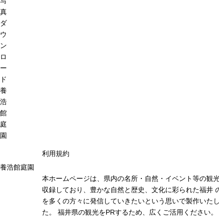
写
真
ダ
ウ
ン
ロ
ー
ド
養
浩
館
庭
園
利用規約
養浩館庭園
本ホームページは、県内の名所・自然・イベント等の観
収録しており、豊かな自然と歴史、文化に彩られた福井 
を多くの方々に発信していきたいという思いで製作いた
た。 福井県の観光をPRするため、広くご活用ください。