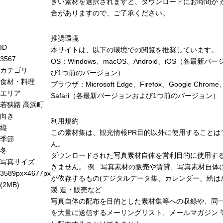
きい素材を選択されますと、ダウンロードにお時間が 
合がありますので、ご了承ください。
推奨環境
ID
本サイトは、以下の環境での閲覧を推奨しています。
3567
OS：Windows、macOS、Android、iOS（各最新バ
カテゴリ
び1つ前のバージョン）
食材・料理
ブラウザ：Microsoft Edge、Firefox、Google Chrome
エリア
Safari（各最新バージョンおよび1つ前のバージョン）
若狭路
高浜町
向き
利用規約
縦
この素材集は、観光情報PR目的以外に使用することは
季節
ん。
冬
ダウンロードされた写真素材自体を営利目的に使用す
写真サイズ
きません。 例 : 写真素材の販売や賃貸、写真素材自体
3589px×4677px
が依存するもの(デジタルデータ集、カレンダー、絵は
(2MB)
製 造・販売など
写真自体の配布を目的とした素材集等への収録や、同
を大量に送信するメーリングリスト、メールマガジン 