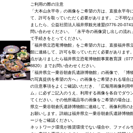
ご利用の際の注意
「大本山永平寺」の画像をご希望の方は、直接永平寺
て、許可を取っていただく必要があります。 ご不明な
ましたら、公益社団法人福井県観光連盟(0776-20-074
問い合わせください。 「永平寺の画像貸し出しの流れ
て手続きをとってください。
「福井県立恐竜博物館」をご希望の方は、直接福井県
館に連絡して、許可を取っていただく必要があります
点がありましたら福井県立恐竜博物館事業教育課（0779-
8820）までお問い合わせください。
「福井県立一乗谷朝倉氏遺跡博物館」の画像で、「博
の写真提供を希望の方へ」の画像をご希望される場合
の注意事項をよくご確認いただき、「広報用画像利用
ム」に必ずご記入のうえ、利用する画像を各自でダウ
てください。その他所蔵品等の画像をご希望の場合は
県立一乗谷朝倉氏遺跡博物館に連絡して、画像利用の
お願いします。詳細は福井県立一乗谷朝倉氏遺跡博物
ージをご確認ください。
ネットワーク環境が推奨環境でない場合や、ファイル