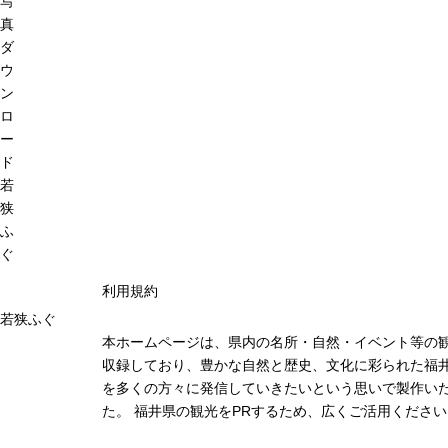
写
真
ダ
ウ
ン
ロ
ー
ド
若
狭
ふ
ぐ
利用規約
若狭ふぐ
本ホームページは、県内の名所・自然・イベント等の
収録しており、豊かな自然と歴史、文化に彩られた福井
を多くの方々に発信していきたいという思いで製作い
た。 福井県の観光をPRするため、広くご活用ください