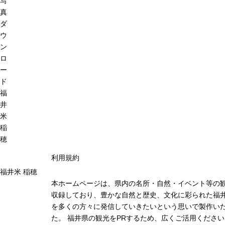
写
真
ダ
ウ
ン
ロ
ー
ド
福
井
米
稲
穂
利用規約
福井米 稲穂
本ホームページは、県内の名所・自然・イベント等の
収録しており、豊かな自然と歴史、文化に彩られた福井
を多くの方々に発信していきたいという思いで製作い
た。 福井県の観光をPRするため、広くご活用ください