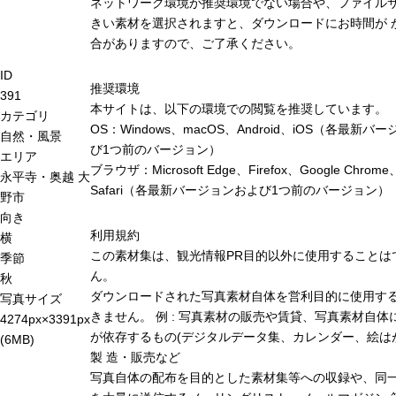
ネットワーク環境が推奨環境でない場合や、ファイル
きい素材を選択されますと、ダウンロードにお時間が 
合がありますので、ご了承ください。
ID
推奨環境
391
本サイトは、以下の環境での閲覧を推奨しています。
カテゴリ
OS：Windows、macOS、Android、iOS（各最新バ
自然・風景
び1つ前のバージョン）
エリア
ブラウザ：Microsoft Edge、Firefox、Google Chrome
永平寺・奥越
大
Safari（各最新バージョンおよび1つ前のバージョン）
野市
向き
利用規約
横
この素材集は、観光情報PR目的以外に使用することは
季節
ん。
秋
ダウンロードされた写真素材自体を営利目的に使用す
写真サイズ
きません。 例 : 写真素材の販売や賃貸、写真素材自体
4274px×3391px
が依存するもの(デジタルデータ集、カレンダー、絵は
(6MB)
製 造・販売など
写真自体の配布を目的とした素材集等への収録や、同