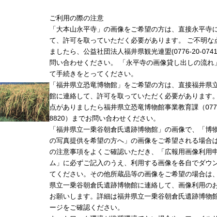
ご利用の際の注意
「大本山永平寺」の画像をご希望の方は、直接永平寺
て、許可を取っていただく必要があります。 ご不明な
ましたら、公益社団法人福井県観光連盟(0776-20-074
問い合わせください。 「永平寺の画像貸し出しの流れ
て手続きをとってください。
「福井県立恐竜博物館」をご希望の方は、直接福井県
館に連絡して、許可を取っていただく必要があります
点がありましたら福井県立恐竜博物館事業教育課（0779-
8820）までお問い合わせください。
「福井県立一乗谷朝倉氏遺跡博物館」の画像で、「博
の写真提供を希望の方へ」の画像をご希望される場合
の注意事項をよくご確認いただき、「広報用画像利用
ム」に必ずご記入のうえ、利用する画像を各自でダウ
てください。その他所蔵品等の画像をご希望の場合は
県立一乗谷朝倉氏遺跡博物館に連絡して、画像利用の
お願いします。詳細は福井県立一乗谷朝倉氏遺跡博物
ージをご確認ください。