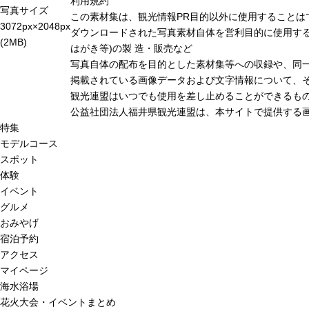
利用規約
写真サイズ
この素材集は、観光情報PR目的以外に使用することは
3072px×2048px
ダウンロードされた写真素材自体を営利目的に使用する
(2MB)
はがき等)の製 造・販売など
写真自体の配布を目的とした素材集等への収録や、同
掲載されている画像データおよび文字情報について、
観光連盟はいつでも使用を差し止めることができるも
公益社団法人福井県観光連盟は、本サイトで提供する
特集
モデルコース
スポット
体験
イベント
グルメ
おみやげ
宿泊予約
アクセス
マイページ
海水浴場
花火大会・イベントまとめ