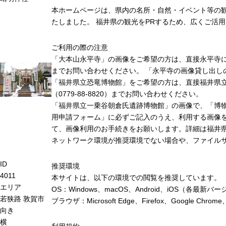
本ホームページは、県内の名所・自然・イベント等の
たしました。 福井県の観光をPRするため、広くご活
ご利用の際の注意
「大本山永平寺」の画像をご希望の方は、直接永平寺に連絡
までお問い合わせください。 「永平寺の画像貸し出し
「福井県立恐竜博物館」をご希望の方は、直接福井県
（0779-88-8820）までお問い合わせください。
「福井県立一乗谷朝倉氏遺跡博物館」の画像で、「博
用申請フォーム」に必ずご記入のうえ、利用する画像
て、画像利用のお手続きをお願いします。詳細は福井
ネットワーク環境が推奨環境でない場合や、ファイル
ID
推奨環境
4011
本サイトは、以下の環境での閲覧を推奨しています。
エリア
OS：Windows、macOS、Android、iOS（各最
若狭路
敦賀市
ブラウザ：Microsoft Edge、Firefox、Google 
向き
横