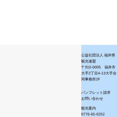
公益社団法人 福井県
観光連盟
〒910-0005 福井市
大手2丁目4-13
大手合
同事務所2F
パンフレット請求
お問い合わせ
観光案内
0776-65-0252