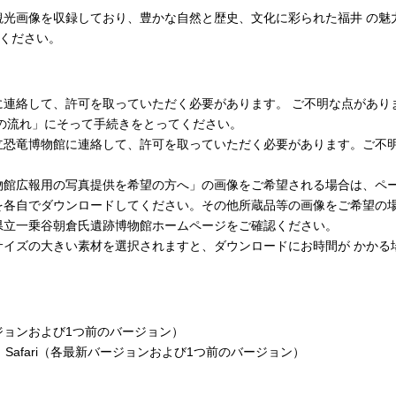
観光画像を収録しており、豊かな自然と歴史、文化に彩られた福井 の魅
用ください。
して、許可を取っていただく必要があります。 ご不明な点がありましたら
の流れ」にそって手続きをとってください。
立恐竜博物館に連絡して、許可を取っていただく必要があります。ご不
物館広報用の写真提供を希望の方へ」の画像をご希望される場合は、ペ
を各自でダウンロードしてください。その他所蔵品等の画像をご希望の
県立一乗谷朝倉氏遺跡博物館ホームページをご確認ください。
サイズの大きい素材を選択されますと、ダウンロードにお時間が かかる
新バージョンおよび1つ前のバージョン）
Chrome、Safari（各最新バージョンおよび1つ前のバージョン）