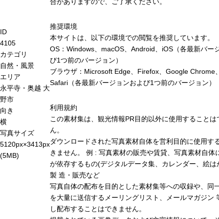
合がありますので、ご了承ください。
推奨環境
ID
本サイトは、以下の環境での閲覧を推奨しています。
4105
OS：Windows、macOS、Android、iOS（各最新バ
カテゴリ
び1つ前のバージョン）
自然・風景
ブラウザ：Microsoft Edge、Firefox、Google Chrome
エリア
Safari（各最新バージョンおよび1つ前のバージョン）
永平寺・奥越
大
野市
利用規約
向き
この素材集は、観光情報PR目的以外に使用することは
横
ん。
写真サイズ
ダウンロードされた写真素材自体を営利目的に使用す
5120px×3413px
きません。 例 : 写真素材の販売や賃貸、写真素材自体
(5MB)
が依存するもの(デジタルデータ集、カレンダー、絵は
製 造・販売など
写真自体の配布を目的とした素材集等への収録や、同
を大量に送信するメーリングリスト、メールマガジン 
し配布することはできません。