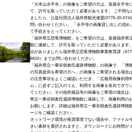
「大本山永平寺」の画像をご希望の方は、直接永平寺
て、許可を取っていただく必要があります。 ご不明な
ましたら、公益社団法人福井県観光連盟(0776-20-074
問い合わせください。 「永平寺の画像貸し出しの流れ
て手続きをとってください。
「福井県立恐竜博物館」をご希望の方は、直接福井県
館に連絡して、許可を取っていただく必要があります
点がありましたら福井県立恐竜博物館事業教育課（0779-
8820）までお問い合わせください。
「福井県立一乗谷朝倉氏遺跡博物館」の画像で、「博
の写真提供を希望の方へ」の画像をご希望される場合
の注意事項をよくご確認いただき、「広報用画像利用
ム」に必ずご記入のうえ、利用する画像を各自でダウ
てください。その他所蔵品等の画像をご希望の場合は
県立一乗谷朝倉氏遺跡博物館に連絡して、画像利用の
お願いします。詳細は福井県立一乗谷朝倉氏遺跡博物
ージをご確認ください。
ネットワーク環境が推奨環境でない場合や、ファイル
きい素材を選択されますと、ダウンロードにお時間が 