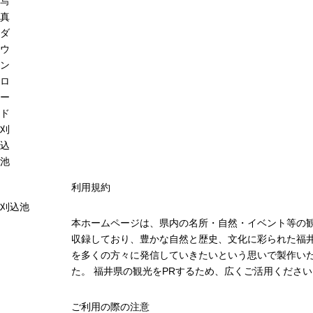
写
真
ダ
ウ
ン
ロ
ー
ド
刈
込
池
利用規約
刈込池
本ホームページは、県内の名所・自然・イベント等の
収録しており、豊かな自然と歴史、文化に彩られた福井
を多くの方々に発信していきたいという思いで製作い
た。 福井県の観光をPRするため、広くご活用ください
ご利用の際の注意