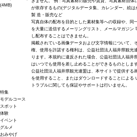
きません。 例 : 写真素材の販売や賃貸、写真素材自体
(4MB)
が依存するもの(デジタルデータ集、カレンダー、絵は
製 造・販売など
写真自体の配布を目的とした素材集等への収録や、同
を大量に送信するメーリングリスト、メールマガジン 
し配布することはできません。
掲載されている画像データおよび文字情報について、
権、使用を許諾する権利は、公益社団法人福井県観光連
ります。本規約に違反された場合、公益社団法人福井
はいつでも使用を差し止めることができるものとしま
公益社団法人福井県観光連盟は、本サイトで提供する
を使用すること、またはダウンロードすることによる 
トラブルに関しても保証やサポートは行いません。
特集
モデルコース
スポット
体験
イベント
グルメ
おみやげ