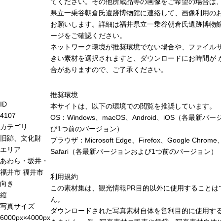
てください。その他所蔵品等の画像をご希望の場合は
県立一乗谷朝倉氏遺跡博物館に連絡して、画像利用の
お願いします。詳細は福井県立一乗谷朝倉氏遺跡博物
ージをご確認ください。
ネットワーク環境が推奨環境でない場合や、ファイル
きい素材を選択されますと、ダウンロードにお時間が 
合がありますので、ご了承ください。
推奨環境
ID
本サイトは、以下の環境での閲覧を推奨しています。
4107
OS：Windows、macOS、Android、iOS（各最新バ
カテゴリ
び1つ前のバージョン）
旧跡、文化財
ブラウザ：Microsoft Edge、Firefox、Google Chrome
エリア
Safari（各最新バージョンおよび1つ前のバージョン）
あわら・坂井・
福井市
福井市
利用規約
向き
この素材集は、観光情報PR目的以外に使用することは
縦
ん。
写真サイズ
ダウンロードされた写真素材自体を営利目的に使用す
6000px×4000px