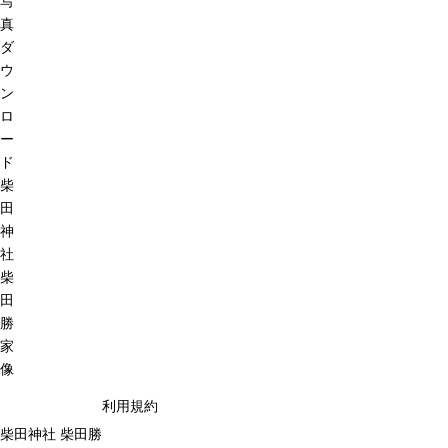
写
真
ダ
ウ
ン
ロ
ー
ド
柴
田
神
社
柴
田
勝
家
像
利用規約
柴田神社 柴田勝