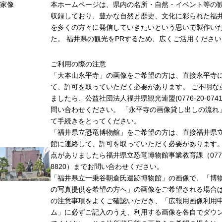
家像
本ホームページは、県内の名所・自然・イベント等の
収録しており、豊かな自然と歴史、文化に彩られた福井
を多くの方々に発信していきたいという思いで製作い
た。 福井県の観光をPRするため、広くご活用ください
ご利用の際の注意
「大本山永平寺」の画像をご希望の方は、直接永平寺
て、許可を取っていただく必要があります。 ご不明な
ましたら、公益社団法人福井県観光連盟(0776-20-074
問い合わせください。 「永平寺の画像貸し出しの流れ
て手続きをとってください。
「福井県立恐竜博物館」をご希望の方は、直接福井県
館に連絡して、許可を取っていただく必要があります
点がありましたら福井県立恐竜博物館事業教育課（0779-
8820）までお問い合わせください。
「福井県立一乗谷朝倉氏遺跡博物館」の画像で、「博
の写真提供を希望の方へ」の画像をご希望される場合
の注意事項をよくご確認いただき、「広報用画像利用
ム」に必ずご記入のうえ、利用する画像を各自でダウ