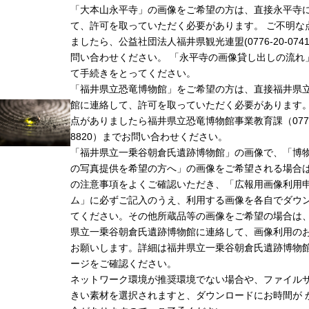
「大本山永平寺」の画像をご希望の方は、直接永平寺
て、許可を取っていただく必要があります。 ご不明な
ましたら、公益社団法人福井県観光連盟(0776-20-074
問い合わせください。 「永平寺の画像貸し出しの流れ
て手続きをとってください。
「福井県立恐竜博物館」をご希望の方は、直接福井県
館に連絡して、許可を取っていただく必要があります
点がありましたら福井県立恐竜博物館事業教育課（0779-
8820）までお問い合わせください。
「福井県立一乗谷朝倉氏遺跡博物館」の画像で、「博
の写真提供を希望の方へ」の画像をご希望される場合
の注意事項をよくご確認いただき、「広報用画像利用
ム」に必ずご記入のうえ、利用する画像を各自でダウ
てください。その他所蔵品等の画像をご希望の場合は
県立一乗谷朝倉氏遺跡博物館に連絡して、画像利用の
お願いします。詳細は福井県立一乗谷朝倉氏遺跡博物
ージをご確認ください。
ネットワーク環境が推奨環境でない場合や、ファイル
きい素材を選択されますと、ダウンロードにお時間が 