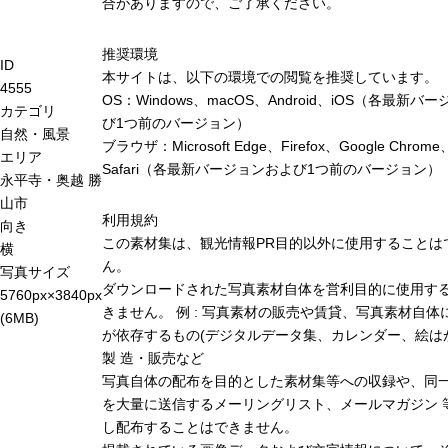
合がありますので、ご了承ください。
推奨環境
ID
本サイトは、以下の環境での閲覧を推奨しています。
4555
OS：Windows、macOS、Android、iOS（各最新バ
カテゴリ
び1つ前のバージョン）
自然・風景
ブラウザ：Microsoft Edge、Firefox、Google Chrome
エリア
Safari（各最新バージョンおよび1つ前のバージョン）
永平寺・奥越
勝
山市
利用規約
向き
この素材集は、観光情報PR目的以外に使用することは
横
ん。
写真サイズ
ダウンロードされた写真素材自体を営利目的に使用す
5760px×3840px
きません。 例 : 写真素材の販売や賃貸、写真素材自体
(6MB)
が依存するもの(デジタルデータ集、カレンダー、絵は
製 造・販売など
写真自体の配布を目的とした素材集等への収録や、同
を大量に送信するメーリングリスト、メールマガジン 
し配布することはできません。