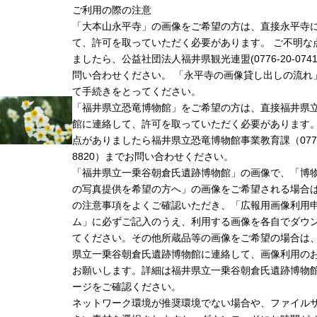
ご利用の際の注意
「大本山永平寺」の画像をご希望の方は、直接永平寺
て、許可を取っていただく必要があります。 ご不明な
ましたら、公益社団法人福井県観光連盟(0776-20-074
問い合わせください。 「永平寺の画像貸し出しの流れ
て手続きをとってください。
「福井県立恐竜博物館」をご希望の方は、直接福井県
館に連絡して、許可を取っていただく必要があります
点がありましたら福井県立恐竜博物館事業教育課（0779-
8820）までお問い合わせください。
「福井県立一乗谷朝倉氏遺跡博物館」の画像で、「博
の写真提供を希望の方へ」の画像をご希望される場合
の注意事項をよくご確認いただき、「広報用画像利用
ム」に必ずご記入のうえ、利用する画像を各自でダウ
てください。その他所蔵品等の画像をご希望の場合は
県立一乗谷朝倉氏遺跡博物館に連絡して、画像利用の
お願いします。詳細は福井県立一乗谷朝倉氏遺跡博物
ージをご確認ください。
ネットワーク環境が推奨環境でない場合や、ファイル