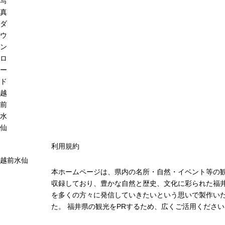
写
真
ダ
ウ
ン
ロ
ー
ド
越
前
水
仙
利用規約
越前水仙
本ホームページは、県内の名所・自然・イベント等の
収録しており、豊かな自然と歴史、文化に彩られた福井
を多くの方々に発信していきたいという思いで製作い
た。 福井県の観光をPRするため、広くご活用ください