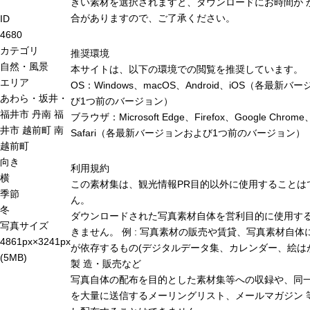
きい素材を選択されますと、ダウンロードにお時間が 
合がありますので、ご了承ください。
ID
4680
カテゴリ
推奨環境
自然・風景
本サイトは、以下の環境での閲覧を推奨しています。
エリア
OS：Windows、macOS、Android、iOS（各最新バ
あわら・坂井・
び1つ前のバージョン）
福井市
丹南
福
ブラウザ：Microsoft Edge、Firefox、Google Chrome
井市
越前町
南
Safari（各最新バージョンおよび1つ前のバージョン）
越前町
向き
利用規約
横
この素材集は、観光情報PR目的以外に使用することは
季節
ん。
冬
ダウンロードされた写真素材自体を営利目的に使用す
写真サイズ
きません。 例 : 写真素材の販売や賃貸、写真素材自体
4861px×3241px
が依存するもの(デジタルデータ集、カレンダー、絵は
(5MB)
製 造・販売など
写真自体の配布を目的とした素材集等への収録や、同
を大量に送信するメーリングリスト、メールマガジン 