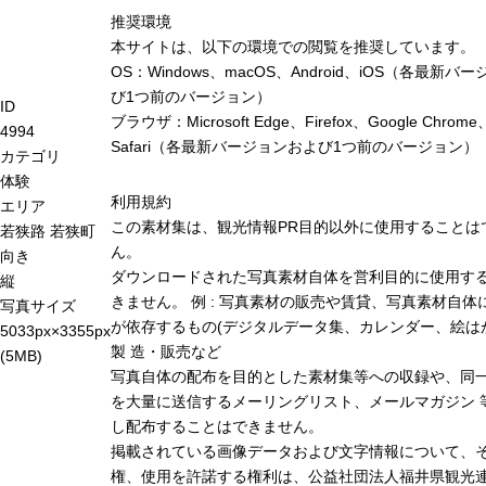
推奨環境
本サイトは、以下の環境での閲覧を推奨しています。
OS：Windows、macOS、Android、iOS（各最新バ
び1つ前のバージョン）
ID
ブラウザ：Microsoft Edge、Firefox、Google Chrome
4994
Safari（各最新バージョンおよび1つ前のバージョン）
カテゴリ
体験
利用規約
エリア
この素材集は、観光情報PR目的以外に使用することは
若狭路
若狭町
ん。
向き
ダウンロードされた写真素材自体を営利目的に使用す
縦
きません。 例 : 写真素材の販売や賃貸、写真素材自体
写真サイズ
が依存するもの(デジタルデータ集、カレンダー、絵は
5033px×3355px
製 造・販売など
(5MB)
写真自体の配布を目的とした素材集等への収録や、同
を大量に送信するメーリングリスト、メールマガジン 
し配布することはできません。
掲載されている画像データおよび文字情報について、
権、使用を許諾する権利は、公益社団法人福井県観光連