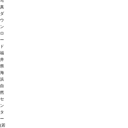
写
真
ダ
ウ
ン
ロ
ー
ド
福
井
県
海
浜
自
然
セ
ン
タ
ー
(若