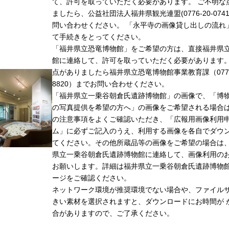
て、許可を取っていただく必要があります。 ご不明な
ましたら、公益社団法人福井県観光連盟(0776-20-074
問い合わせください。 「永平寺の画像貸し出しの流れ
て手続きをとってください。
「福井県立恐竜博物館」をご希望の方は、直接福井県
館に連絡して、許可を取っていただく必要があります
点がありましたら福井県立恐竜博物館事業教育課（0779-
8820）までお問い合わせください。
「福井県立一乗谷朝倉氏遺跡博物館」の画像で、「博
の写真提供を希望の方へ」の画像をご希望される場合
の注意事項をよくご確認いただき、「広報用画像利用
ム」に必ずご記入のうえ、利用する画像を各自でダウ
てください。その他所蔵品等の画像をご希望の場合は
県立一乗谷朝倉氏遺跡博物館に連絡して、画像利用の
お願いします。詳細は福井県立一乗谷朝倉氏遺跡博物
ージをご確認ください。
ネットワーク環境が推奨環境でない場合や、ファイル
きい素材を選択されますと、ダウンロードにお時間が 
合がありますので、ご了承ください。