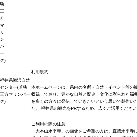
狭
三
方
マ
リ
ン
パ
ー
ク)
利用規約
福井県海浜自然
センター(若狭
本ホームページは、県内の名所・自然・イベント等の
三方マリンパー
収録しており、豊かな自然と歴史、文化に彩られた福井
ク)
を多くの方々に発信していきたいという思いで製作い
た。 福井県の観光をPRするため、広くご活用ください
ご利用の際の注意
「大本山永平寺」の画像をご希望の方は、直接永平寺