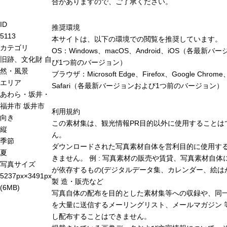
合がありますので、ご了承ください。
ID
推奨環境
5113
本サイトは、以下の環境での閲覧を推奨しています。
カテゴリ
OS：Windows、macOS、Android、iOS（各最新バ
旧跡、文化財
自
び1つ前のバージョン）
然・風景
ブラウザ：Microsoft Edge、Firefox、Google Chrome
エリア
Safari（各最新バージョンおよび1つ前のバージョン）
あわら・坂井・
福井市
坂井市
利用規約
向き
この素材集は、観光情報PR目的以外に使用することは
縦
ん。
季節
ダウンロードされた写真素材自体を営利目的に使用す
夏
きません。 例 : 写真素材の販売や賃貸、写真素材自体
写真サイズ
が依存するもの(デジタルデータ集、カレンダー、絵は
5237px×3491px
製 造・販売など
(6MB)
写真自体の配布を目的とした素材集等への収録や、同
を大量に送信するメーリングリスト、メールマガジン 
し配布することはできません。