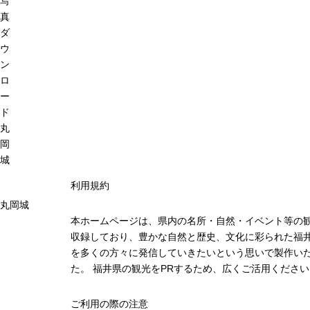
写
真
ダ
ウ
ン
ロ
ー
ド
丸
岡
城
利用規約
丸岡城
本ホームページは、県内の名所・自然・イベント等の
収録しており、豊かな自然と歴史、文化に彩られた福井
を多くの方々に発信していきたいという思いで製作い
た。 福井県の観光をPRするため、広くご活用ください
ご利用の際の注意