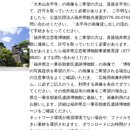
「大本山永平寺」の画像をご希望の方は、直接永平寺
て、許可を取っていただく必要があります。 ご不明な
ましたら、公益社団法人福井県観光連盟(0776-20-074
問い合わせください。 「永平寺の画像貸し出しの流れ
て手続きをとってください。
「福井県立恐竜博物館」をご希望の方は、直接福井県
館に連絡して、許可を取っていただく必要があります
点がありましたら福井県立恐竜博物館事業教育課（0779-
8820）までお問い合わせください。
「福井県立一乗谷朝倉氏遺跡博物館」の画像で、「博
の写真提供を希望の方へ」の画像をご希望される場合
の注意事項をよくご確認いただき、「広報用画像利用
ム」に必ずご記入のうえ、利用する画像を各自でダウ
てください。その他所蔵品等の画像をご希望の場合は
県立一乗谷朝倉氏遺跡博物館に連絡して、画像利用の
お願いします。詳細は福井県立一乗谷朝倉氏遺跡博物
ージをご確認ください。
ネットワーク環境が推奨環境でない場合や、ファイル
きい素材を選択されますと、ダウンロードにお時間が 