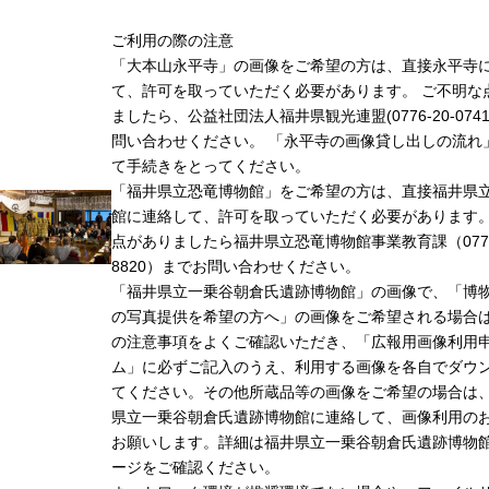
ご利用の際の注意
「大本山永平寺」の画像をご希望の方は、直接永平寺
て、許可を取っていただく必要があります。 ご不明な
ましたら、公益社団法人福井県観光連盟(0776-20-074
問い合わせください。 「永平寺の画像貸し出しの流れ
て手続きをとってください。
「福井県立恐竜博物館」をご希望の方は、直接福井県
館に連絡して、許可を取っていただく必要があります
点がありましたら福井県立恐竜博物館事業教育課（0779-
8820）までお問い合わせください。
「福井県立一乗谷朝倉氏遺跡博物館」の画像で、「博
の写真提供を希望の方へ」の画像をご希望される場合
の注意事項をよくご確認いただき、「広報用画像利用
ム」に必ずご記入のうえ、利用する画像を各自でダウ
てください。その他所蔵品等の画像をご希望の場合は
県立一乗谷朝倉氏遺跡博物館に連絡して、画像利用の
お願いします。詳細は福井県立一乗谷朝倉氏遺跡博物
ージをご確認ください。