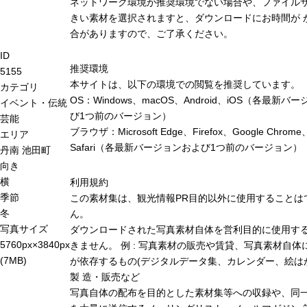
ネットワーク環境が推奨環境でない場合や、ファイル
きい素材を選択されますと、ダウンロードにお時間が 
合がありますので、ご了承ください。
ID
推奨環境
5155
本サイトは、以下の環境での閲覧を推奨しています。
カテゴリ
OS：Windows、macOS、Android、iOS（各最新バ
イベント・伝統
び1つ前のバージョン）
芸能
ブラウザ：Microsoft Edge、Firefox、Google Chrome
エリア
Safari（各最新バージョンおよび1つ前のバージョン）
丹南
池田町
向き
横
利用規約
季節
この素材集は、観光情報PR目的以外に使用することは
冬
ん。
写真サイズ
ダウンロードされた写真素材自体を営利目的に使用す
5760px×3840px
きません。 例 : 写真素材の販売や賃貸、写真素材自体
(7MB)
が依存するもの(デジタルデータ集、カレンダー、絵は
製 造・販売など
写真自体の配布を目的とした素材集等への収録や、同