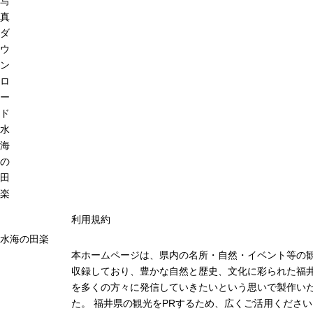
写
真
ダ
ウ
ン
ロ
ー
ド
水
海
の
田
楽
利用規約
水海の田楽
本ホームページは、県内の名所・自然・イベント等の
収録しており、豊かな自然と歴史、文化に彩られた福井
を多くの方々に発信していきたいという思いで製作い
た。 福井県の観光をPRするため、広くご活用ください