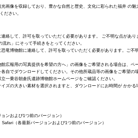
観光画像を収録しており、豊かな自然と歴史、文化に彩られた福井 の魅
用ください。
して、許可を取っていただく必要があります。 ご不明な点がありましたら
の流れ」にそって手続きをとってください。
立恐竜博物館に連絡して、許可を取っていただく必要があります。ご不
物館広報用の写真提供を希望の方へ」の画像をご希望される場合は、ペ
を各自でダウンロードしてください。その他所蔵品等の画像をご希望の
県立一乗谷朝倉氏遺跡博物館ホームページをご確認ください。
サイズの大きい素材を選択されますと、ダウンロードにお時間が かかる
新バージョンおよび1つ前のバージョン）
Chrome、Safari（各最新バージョンおよび1つ前のバージョン）