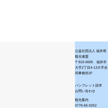
公益社団法人 福井県
観光連盟
〒910-0005 福井市
大手2丁目4-13
大手合
同事務所2F
パンフレット請求
お問い合わせ
観光案内
0776-65-0252