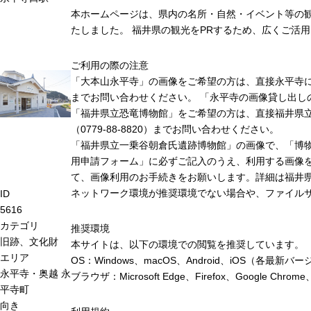
本ホームページは、県内の名所・自然・イベント等の
たしました。 福井県の観光をPRするため、広くご活
ご利用の際の注意
「大本山永平寺」の画像をご希望の方は、直接永平寺に連絡
までお問い合わせください。 「永平寺の画像貸し出し
「福井県立恐竜博物館」をご希望の方は、直接福井県
（0779-88-8820）までお問い合わせください。
「福井県立一乗谷朝倉氏遺跡博物館」の画像で、「博
用申請フォーム」に必ずご記入のうえ、利用する画像
て、画像利用のお手続きをお願いします。詳細は福井
ネットワーク環境が推奨環境でない場合や、ファイル
ID
5616
カテゴリ
推奨環境
旧跡、文化財
本サイトは、以下の環境での閲覧を推奨しています。
エリア
OS：Windows、macOS、Android、iOS（各最
永平寺・奥越
永
ブラウザ：Microsoft Edge、Firefox、Google 
平寺町
向き