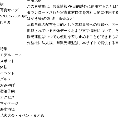
利用規約
横
この素材集は、観光情報PR目的以外に使用することは
写真サイズ
ダウンロードされた写真素材自体を営利目的に使用する
5760px×3840px
はがき等)の製 造・販売など
(5MB)
写真自体の配布を目的とした素材集等への収録や、同
掲載されている画像データおよび文字情報について、
観光連盟はいつでも使用を差し止めることができるも
公益社団法人福井県観光連盟は、本サイトで提供する
特集
モデルコース
スポット
体験
イベント
グルメ
おみやげ
宿泊予約
アクセス
マイページ
海水浴場
花火大会・イベントまとめ