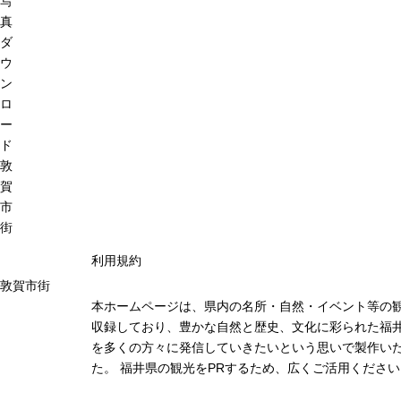
写
真
ダ
ウ
ン
ロ
ー
ド
敦
賀
市
街
利用規約
敦賀市街
本ホームページは、県内の名所・自然・イベント等の
収録しており、豊かな自然と歴史、文化に彩られた福井
を多くの方々に発信していきたいという思いで製作い
た。 福井県の観光をPRするため、広くご活用ください