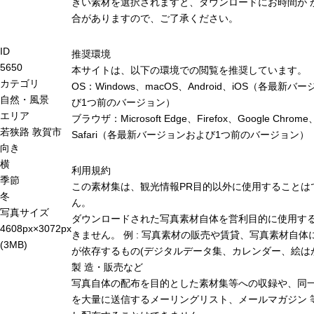
きい素材を選択されますと、ダウンロードにお時間が 
合がありますので、ご了承ください。
ID
推奨環境
5650
本サイトは、以下の環境での閲覧を推奨しています。
カテゴリ
OS：Windows、macOS、Android、iOS（各最新バ
自然・風景
び1つ前のバージョン）
エリア
ブラウザ：Microsoft Edge、Firefox、Google Chrome
若狭路
敦賀市
Safari（各最新バージョンおよび1つ前のバージョン）
向き
横
利用規約
季節
この素材集は、観光情報PR目的以外に使用することは
冬
ん。
写真サイズ
ダウンロードされた写真素材自体を営利目的に使用す
4608px×3072px
きません。 例 : 写真素材の販売や賃貸、写真素材自体
(3MB)
が依存するもの(デジタルデータ集、カレンダー、絵は
製 造・販売など
写真自体の配布を目的とした素材集等への収録や、同
を大量に送信するメーリングリスト、メールマガジン 