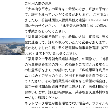
ご利用の際の注意
「大本山永平寺」の画像をご希望の方は、直接永平寺
て、許可を取っていただく必要があります。 ご不明な
ましたら、公益社団法人福井県観光連盟(0776-20-074
問い合わせください。 「永平寺の画像貸し出しの流れ
て手続きをとってください。
「福井県立恐竜博物館」をご希望の方は、直接福井県
館に連絡して、許可を取っていただく必要があります
点がありましたら福井県立恐竜博物館事業教育課（0779-
8820）までお問い合わせください。
「福井県立一乗谷朝倉氏遺跡博物館」の画像で、「博
の写真提供を希望の方へ」の画像をご希望される場合
の注意事項をよくご確認いただき、「広報用画像利用
ム」に必ずご記入のうえ、利用する画像を各自でダウ
てください。その他所蔵品等の画像をご希望の場合は
県立一乗谷朝倉氏遺跡博物館に連絡して、画像利用の
お願いします。詳細は福井県立一乗谷朝倉氏遺跡博物
ージをご確認ください。
ネットワーク環境が推奨環境でない場合や、ファイル