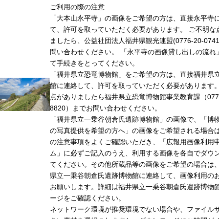
ご利用の際の注意
「大本山永平寺」の画像をご希望の方は、直接永平寺
て、許可を取っていただく必要があります。 ご不明な
ましたら、公益社団法人福井県観光連盟(0776-20-074
問い合わせください。 「永平寺の画像貸し出しの流れ
て手続きをとってください。
「福井県立恐竜博物館」をご希望の方は、直接福井県
館に連絡して、許可を取っていただく必要があります
点がありましたら福井県立恐竜博物館事業教育課（0779-
8820）までお問い合わせください。
「福井県立一乗谷朝倉氏遺跡博物館」の画像で、「博
の写真提供を希望の方へ」の画像をご希望される場合
の注意事項をよくご確認いただき、「広報用画像利用
ム」に必ずご記入のうえ、利用する画像を各自でダウ
てください。その他所蔵品等の画像をご希望の場合は
県立一乗谷朝倉氏遺跡博物館に連絡して、画像利用の
お願いします。詳細は福井県立一乗谷朝倉氏遺跡博物
ージをご確認ください。
ネットワーク環境が推奨環境でない場合や、ファイル