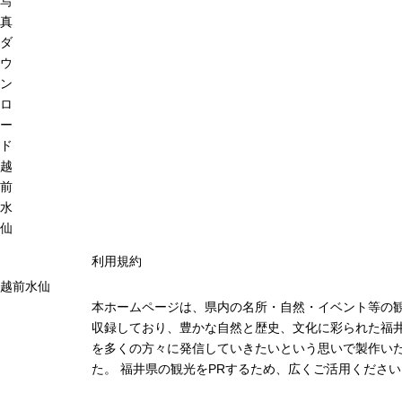
写
真
ダ
ウ
ン
ロ
ー
ド
越
前
水
仙
利用規約
越前水仙
本ホームページは、県内の名所・自然・イベント等の
収録しており、豊かな自然と歴史、文化に彩られた福井
を多くの方々に発信していきたいという思いで製作い
た。 福井県の観光をPRするため、広くご活用ください