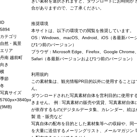
きい素材を選択されますと、ダウンロードにお時間が 
合がありますので、ご了承ください。
ID
推奨環境
5894
本サイトは、以下の環境での閲覧を推奨しています。
カテゴリ
OS：Windows、macOS、Android、iOS（各最新バ
自然・風景
び1つ前のバージョン）
エリア
ブラウザ：Microsoft Edge、Firefox、Google Chrome
丹南
越前町
Safari（各最新バージョンおよび1つ前のバージョン）
向き
横
利用規約
季節
この素材集は、観光情報PR目的以外に使用することは
冬
ん。
写真サイズ
ダウンロードされた写真素材自体を営利目的に使用す
5760px×3840px
きません。 例 : 写真素材の販売や賃貸、写真素材自体
(9MB)
が依存するもの(デジタルデータ集、カレンダー、絵は
製 造・販売など
写真自体の配布を目的とした素材集等への収録や、同
を大量に送信するメーリングリスト、メールマガジン 