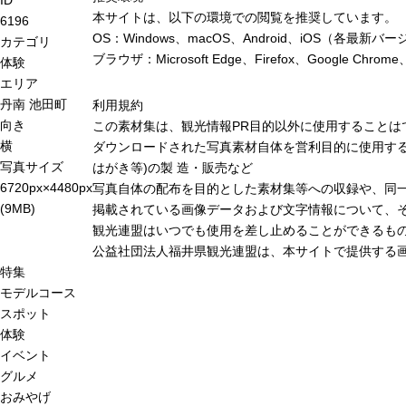
本サイトは、以下の環境での閲覧を推奨しています。
6196
OS：Windows、macOS、Android、iOS（各最
カテゴリ
ブラウザ：Microsoft Edge、Firefox、Google 
体験
エリア
丹南
池田町
利用規約
向き
この素材集は、観光情報PR目的以外に使用することは
横
ダウンロードされた写真素材自体を営利目的に使用する
写真サイズ
はがき等)の製 造・販売など
6720px×4480px
写真自体の配布を目的とした素材集等への収録や、同
(9MB)
掲載されている画像データおよび文字情報について、
観光連盟はいつでも使用を差し止めることができるも
公益社団法人福井県観光連盟は、本サイトで提供する
特集
モデルコース
スポット
体験
イベント
グルメ
おみやげ