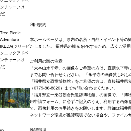
クニックアドベ
ンチャーいけ
だ)
利用規約
Tree Picnic
Adventure
本ホームページは、県内の名所・自然・イベント等の
IKEDA(ツリーピ
たしました。 福井県の観光をPRするため、広くご活
クニックアドベ
ンチャーいけ
ご利用の際の注意
だ)
「大本山永平寺」の画像をご希望の方は、直接永平寺に連絡
までお問い合わせください。 「永平寺の画像貸し出し
「福井県立恐竜博物館」をご希望の方は、直接福井県
（0779-88-8820）までお問い合わせください。
「福井県立一乗谷朝倉氏遺跡博物館」の画像で、「博
用申請フォーム」に必ずご記入のうえ、利用する画像
て、画像利用のお手続きをお願いします。詳細は福井
ネットワーク環境が推奨環境でない場合や、ファイル
推奨環境
ID