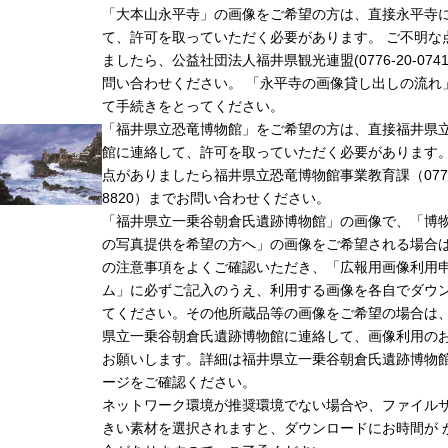
「大本山永平寺」の画像をご希望の方は、直接永平寺
て、許可を取っていただく必要があります。 ご不明な
ましたら、公益社団法人福井県観光連盟(0776-20-074
問い合わせください。 「永平寺の画像貸し出しの流れ
て手続きをとってください。
「福井県立恐竜博物館」をご希望の方は、直接福井県
館に連絡して、許可を取っていただく必要があります
点がありましたら福井県立恐竜博物館事業教育課（0779-
8820）までお問い合わせください。
「福井県立一乗谷朝倉氏遺跡博物館」の画像で、「博
の写真提供を希望の方へ」の画像をご希望される場合
の注意事項をよくご確認いただき、「広報用画像利用
ム」に必ずご記入のうえ、利用する画像を各自でダウ
てください。その他所蔵品等の画像をご希望の場合は
県立一乗谷朝倉氏遺跡博物館に連絡して、画像利用の
お願いします。詳細は福井県立一乗谷朝倉氏遺跡博物
ージをご確認ください。
ネットワーク環境が推奨環境でない場合や、ファイル
きい素材を選択されますと、ダウンロードにお時間が 