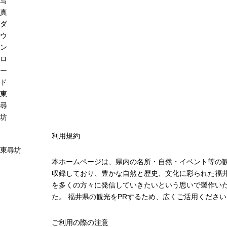
写
真
ダ
ウ
ン
ロ
ー
ド
東
尋
坊
利用規約
東尋坊
本ホームページは、県内の名所・自然・イベント等の
収録しており、豊かな自然と歴史、文化に彩られた福井
を多くの方々に発信していきたいという思いで製作い
た。 福井県の観光をPRするため、広くご活用ください
ご利用の際の注意