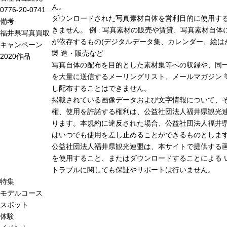
ん。
0776-20-0741
ダウンロードされた写真素材自体を営利目的に使用す
備考
きません。 例 : 写真素材の販売や賃貸、写真素材自体
福井県写真買取
が依存するもの(デジタルデータ集、カレンダー、絵は
キャンペーン
製 造・販売など
2020作品
写真自体の配布を目的とした素材集等への収録や、同
を大量に送信するメーリングリスト、メールマガジン 
し配布することはできません。
掲載されている画像データおよび文字情報について、
権、使用を許諾する権利は、公益社団法人福井県観光連
ります。本規約に違反された場合、公益社団法人福井
はいつでも使用を差し止めることができるものとしま
公益社団法人福井県観光連盟は、本サイトで提供する
を使用すること、またはダウンロードすることによる 
トラブルに関しても保証やサポートは行いません。
特集
モデルコース
スポット
体験