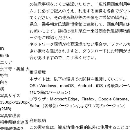
の注意事項をよくご確認いただき、「広報用画像利用
ム」に必ずご記入のうえ、利用する画像を各自でダウ
てください。その他所蔵品等の画像をご希望の場合は
県立一乗谷朝倉氏遺跡博物館に連絡して、画像利用の
お願いします。詳細は福井県立一乗谷朝倉氏遺跡博物
ージをご確認ください。
ネットワーク環境が推奨環境でない場合や、ファイル
ID
きい素材を選択されますと、ダウンロードにお時間が 
6545
合がありますので、ご了承ください。
エリア
永平寺・奥越
大
推奨環境
野市
本サイトは、以下の環境での閲覧を推奨しています。
向き
OS：Windows、macOS、Android、iOS（各最新バ
横
び1つ前のバージョン）
写真サイズ
ブラウザ：Microsoft Edge、Firefox、Google Chrome
3300px×2200px
Safari（各最新バージョンおよび1つ前のバージョン）
(2MB)
写真管理者
利用規約
福井県観光連盟
この素材集は、観光情報PR目的以外に使用することは
管理者連絡先