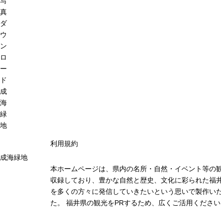
写
真
ダ
ウ
ン
ロ
ー
ド
成
海
緑
地
利用規約
成海緑地
本ホームページは、県内の名所・自然・イベント等の
収録しており、豊かな自然と歴史、文化に彩られた福井
を多くの方々に発信していきたいという思いで製作い
た。 福井県の観光をPRするため、広くご活用ください