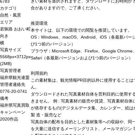
きい素材を選択されますと、ダウンロードにお時間が 
6783
合がありますので、ご了承ください。
カテゴリ
自然・風景
エリア
推奨環境
若狭路
おおい町
本サイトは、以下の環境での閲覧を推奨しています。
向き
OS：Windows、macOS、Android、iOS（各最新バ
横
び1つ前のバージョン）
写真サイズ
ブラウザ：Microsoft Edge、Firefox、Google Chrome
5568px×3712px
Safari（各最新バージョンおよび1つ前のバージョン）
(2MB)
写真管理者
利用規約
福井県観光連盟
この素材集は、観光情報PR目的以外に使用することは
管理者連絡先
ん。
0776-20-0741
ダウンロードされた写真素材自体を営利目的に使用す
備考
きません。 例 : 写真素材の販売や賃貸、写真素材自体
福井県写真買取
が依存するもの(デジタルデータ集、カレンダー、絵は
キャンペーン
製 造・販売など
2020作品
写真自体の配布を目的とした素材集等への収録や、同
を大量に送信するメーリングリスト、メールマガジン 