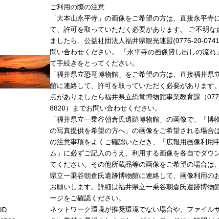
ご利用の際の注意
「大本山永平寺」の画像をご希望の方は、直接永平寺
て、許可を取っていただく必要があります。 ご不明な
ましたら、公益社団法人福井県観光連盟(0776-20-074
問い合わせください。 「永平寺の画像貸し出しの流れ
て手続きをとってください。
「福井県立恐竜博物館」をご希望の方は、直接福井県
館に連絡して、許可を取っていただく必要があります
点がありましたら福井県立恐竜博物館事業教育課（0779-
8820）までお問い合わせください。
「福井県立一乗谷朝倉氏遺跡博物館」の画像で、「博
の写真提供を希望の方へ」の画像をご希望される場合
の注意事項をよくご確認いただき、「広報用画像利用
ム」に必ずご記入のうえ、利用する画像を各自でダウ
てください。その他所蔵品等の画像をご希望の場合は
県立一乗谷朝倉氏遺跡博物館に連絡して、画像利用の
お願いします。詳細は福井県立一乗谷朝倉氏遺跡博物
ージをご確認ください。
ネットワーク環境が推奨環境でない場合や、ファイル
ID