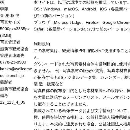
横
本サイトは、以下の環境での閲覧を推奨しています
季節
OS：Windows、macOS、Android、iOS（各最
春
夏
秋
冬
び1つ前のバージョン）
写真サイズ
ブラウザ：Microsoft Edge、Firefox、Google Chro
5000px×3335px
Safari（各最新バージョンおよび1つ前のバージョン
(3MB)
写真管理者
利用規約
越前市観光協会
この素材集は、観光情報PR目的以外に使用すること
管理者連絡先
ん。
0778-23-8900
ダウンロードされた写真素材自体を営利目的に使用
kanko@wellcome-
きません。 例 : 写真素材の販売や賃貸、写真素材自
echizenshi.jp
が依存するもの(デジタルデータ集、カレンダー、絵
撮影者
製 造・販売など
越前市観光協会
写真自体の配布を目的とした素材集等への収録や、
備考
を大量に送信するメーリングリスト、メールマガジン
22_113_4_05
し配布することはできません。
掲載されている画像データおよび文字情報について
権、使用を許諾する権利は、公益社団法人福井県観光
ります。本規約に違反された場合、公益社団法人福