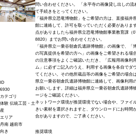
問い合わせください。 「永平寺の画像貸し出しの流
て手続きをとってください。
「福井県立恐竜博物館」をご希望の方は、直接福井
館に連絡して、許可を取っていただく必要がありま
点がありましたら福井県立恐竜博物館事業教育課（0779
8820）までお問い合わせください。
「福井県立一乗谷朝倉氏遺跡博物館」の画像で、「
の写真提供を希望の方へ」の画像をご希望される場
の注意事項をよくご確認いただき、「広報用画像利
ム」に必ずご記入のうえ、利用する画像を各自でダ
てください。その他所蔵品等の画像をご希望の場合
県立一乗谷朝倉氏遺跡博物館に連絡して、画像利用
ID
お願いします。詳細は福井県立一乗谷朝倉氏遺跡博
6930
ージをご確認ください。
カテゴリ
ネットワーク環境が推奨環境でない場合や、ファイ
体験
伝統工芸・土
きい素材を選択されますと、ダウンロードにお時間が
産
合がありますので、ご了承ください。
エリア
丹南
越前市
向き
推奨環境