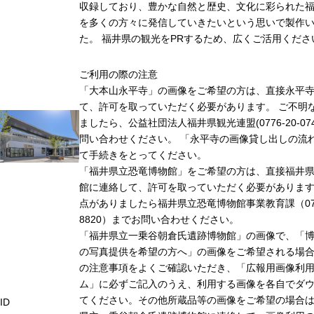
収録しており、豊かな自然と歴史、文化に彩られた福
を多くの方々に発信していきたいという思いで製作
た。 福井県の観光をPRするため、広くご活用くださ
ご利用の際の注意
「大本山永平寺」の画像をご希望の方は、直接永平
て、許可を取っていただく必要があります。 ご不明
ましたら、公益社団法人福井県観光連盟(0776-20-07
問い合わせください。 「永平寺の画像貸し出しの流
て手続きをとってください。
「福井県立恐竜博物館」をご希望の方は、直接福井
館に連絡して、許可を取っていただく必要がありま
点がありましたら福井県立恐竜博物館事業教育課（0779
8820）までお問い合わせください。
「福井県立一乗谷朝倉氏遺跡博物館」の画像で、「
の写真提供を希望の方へ」の画像をご希望される場
の注意事項をよくご確認いただき、「広報用画像利
ム」に必ずご記入のうえ、利用する画像を各自でダ
てください。その他所蔵品等の画像をご希望の場合
ID