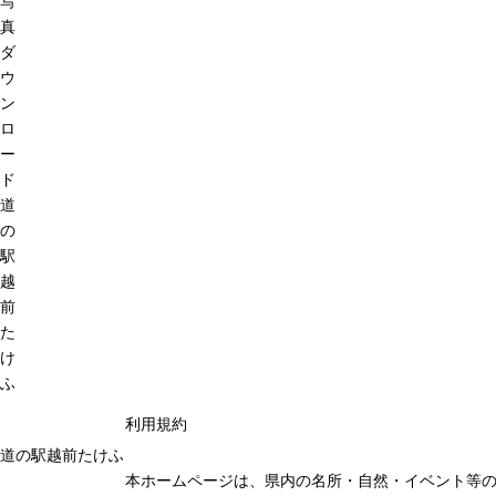
写
真
ダ
ウ
ン
ロ
ー
ド
道
の
駅
越
前
た
け
ふ
利用規約
道の駅越前たけふ
本ホームページは、県内の名所・自然・イベント等