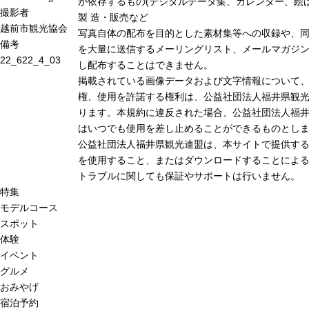
が依存するもの(デジタルデータ集、カレンダー、絵は
撮影者
製 造・販売など
越前市観光協会
写真自体の配布を目的とした素材集等への収録や、
備考
を大量に送信するメーリングリスト、メールマガジン
22_622_4_03
し配布することはできません。
掲載されている画像データおよび文字情報について
権、使用を許諾する権利は、公益社団法人福井県観光
ります。本規約に違反された場合、公益社団法人福
はいつでも使用を差し止めることができるものとし
公益社団法人福井県観光連盟は、本サイトで提供す
を使用すること、またはダウンロードすることによる
トラブルに関しても保証やサポートは行いません。
特集
モデルコース
スポット
体験
イベント
グルメ
おみやげ
宿泊予約