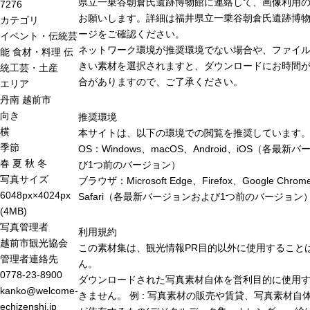
県立一乗谷朝倉氏遺跡博物館に連絡して、画像利用
7276
お願いします。詳細は福井県立一乗谷朝倉氏遺跡博
カテゴリ
ージをご確認ください。
イベント・伝統芸
ネットワーク環境が推奨環境でない場合や、ファイ
能
食材・料理
伝
きい素材を選択されますと、ダウンロードにお時間が
統工芸・土産
合がありますので、ご了承ください。
エリア
丹南
越前市
向き
推奨環境
横
本サイトは、以下の環境での閲覧を推奨しています
季節
OS：Windows、macOS、Android、iOS（各最新
春
夏
秋
冬
び1つ前のバージョン）
写真サイズ
ブラウザ：Microsoft Edge、Firefox、Google Chro
6048px×4024px
Safari（各最新バージョンおよび1つ前のバージョン
(4MB)
写真管理者
利用規約
越前市観光協会
この素材集は、観光情報PR目的以外に使用すること
管理者連絡先
ん。
0778-23-8900
ダウンロードされた写真素材自体を営利目的に使用
kanko@welcome-
きません。 例 : 写真素材の販売や賃貸、写真素材自
echizenshi.jp