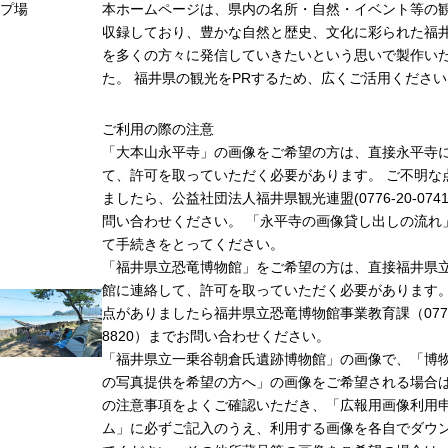
プ場
本ホームページは、県内の名所・自然・イベント等の
収録しており、豊かな自然と歴史、文化に彩られた福井
を多くの方々に発信していきたいという思いで製作い
た。 福井県の観光をPRするため、広くご活用ください
ご利用の際の注意
「大本山永平寺」の画像をご希望の方は、直接永平寺
て、許可を取っていただく必要があります。 ご不明な
ましたら、公益社団法人福井県観光連盟(0776-20-074
問い合わせください。 「永平寺の画像貸し出しの流れ
て手続きをとってください。
「福井県立恐竜博物館」をご希望の方は、直接福井県
館に連絡して、許可を取っていただく必要があります
点がありましたら福井県立恐竜博物館事業教育課（0779-
8820）までお問い合わせください。
「福井県立一乗谷朝倉氏遺跡博物館」の画像で、「博
の写真提供を希望の方へ」の画像をご希望される場合
の注意事項をよくご確認いただき、「広報用画像利用
ム」に必ずご記入のうえ、利用する画像を各自でダウ