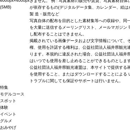
6000px×4000px
きません。 例 : 写真素材の販売や賃貸、写真素材自体
(5MB)
が依存するもの(デジタルデータ集、カレンダー、絵は
製 造・販売など
写真自体の配布を目的とした素材集等への収録や、同
を大量に送信するメーリングリスト、メールマガジン 
し配布することはできません。
掲載されている画像データおよび文字情報について、
権、使用を許諾する権利は、公益社団法人福井県観光連
ります。本規約に違反された場合、公益社団法人福井
はいつでも使用を差し止めることができるものとしま
公益社団法人福井県観光連盟は、本サイトで提供する
を使用すること、またはダウンロードすることによる 
トラブルに関しても保証やサポートは行いません。
特集
モデルコース
スポット
体験
イベント
グルメ
おみやげ