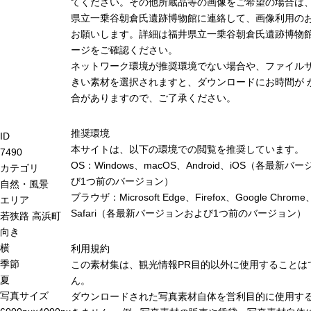
てください。その他所蔵品等の画像をご希望の場合は
県立一乗谷朝倉氏遺跡博物館に連絡して、画像利用の
お願いします。詳細は福井県立一乗谷朝倉氏遺跡博物
ージをご確認ください。
ネットワーク環境が推奨環境でない場合や、ファイル
きい素材を選択されますと、ダウンロードにお時間が 
合がありますので、ご了承ください。
推奨環境
ID
本サイトは、以下の環境での閲覧を推奨しています。
7490
OS：Windows、macOS、Android、iOS（各最新バ
カテゴリ
び1つ前のバージョン）
自然・風景
ブラウザ：Microsoft Edge、Firefox、Google Chrome
エリア
Safari（各最新バージョンおよび1つ前のバージョン）
若狭路
高浜町
向き
横
利用規約
季節
この素材集は、観光情報PR目的以外に使用することは
夏
ん。
写真サイズ
ダウンロードされた写真素材自体を営利目的に使用す