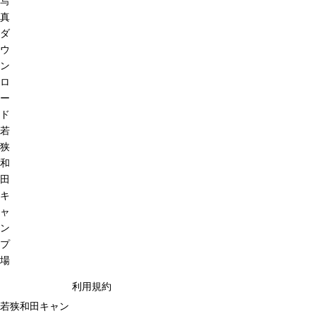
写
真
ダ
ウ
ン
ロ
ー
ド
若
狭
和
田
キ
ャ
ン
プ
場
利用規約
若狭和田キャン