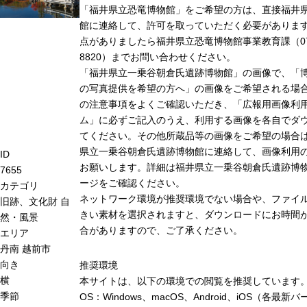
「福井県立恐竜博物館」をご希望の方は、直接福井
館に連絡して、許可を取っていただく必要がありま
点がありましたら福井県立恐竜博物館事業教育課（0779
8820）までお問い合わせください。
「福井県立一乗谷朝倉氏遺跡博物館」の画像で、「
の写真提供を希望の方へ」の画像をご希望される場
の注意事項をよくご確認いただき、「広報用画像利
ム」に必ずご記入のうえ、利用する画像を各自でダ
てください。その他所蔵品等の画像をご希望の場合
県立一乗谷朝倉氏遺跡博物館に連絡して、画像利用
ID
お願いします。詳細は福井県立一乗谷朝倉氏遺跡博
7655
ージをご確認ください。
カテゴリ
ネットワーク環境が推奨環境でない場合や、ファイ
旧跡、文化財
自
きい素材を選択されますと、ダウンロードにお時間が
然・風景
合がありますので、ご了承ください。
エリア
丹南
越前市
向き
推奨環境
横
本サイトは、以下の環境での閲覧を推奨しています
季節
OS：Windows、macOS、Android、iOS（各最