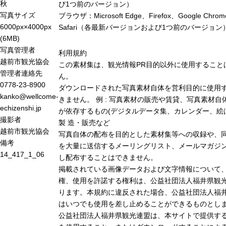
秋
び1つ前のバージョン）
写真サイズ
ブラウザ：Microsoft Edge、Firefox、Google Chro
6000px×4000px
Safari（各最新バージョンおよび1つ前のバージョン
(6MB)
写真管理者
利用規約
越前市観光協会
この素材集は、観光情報PR目的以外に使用すること
管理者連絡先
ん。
0778-23-8900
ダウンロードされた写真素材自体を営利目的に使用
kanko@wellcome-
きません。 例 : 写真素材の販売や賃貸、写真素材自
echizenshi.jp
が依存するもの(デジタルデータ集、カレンダー、絵
撮影者
製 造・販売など
越前市観光協会
写真自体の配布を目的とした素材集等への収録や、
備考
を大量に送信するメーリングリスト、メールマガジン
14_417_1_06
し配布することはできません。
掲載されている画像データおよび文字情報について
権、使用を許諾する権利は、公益社団法人福井県観光
ります。本規約に違反された場合、公益社団法人福
はいつでも使用を差し止めることができるものとし
公益社団法人福井県観光連盟は、本サイトで提供す