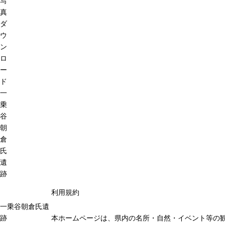
写
真
ダ
ウ
ン
ロ
ー
ド
一
乗
谷
朝
倉
氏
遺
跡
利用規約
一乗谷朝倉氏遺
跡
本ホームページは、県内の名所・自然・イベント等の