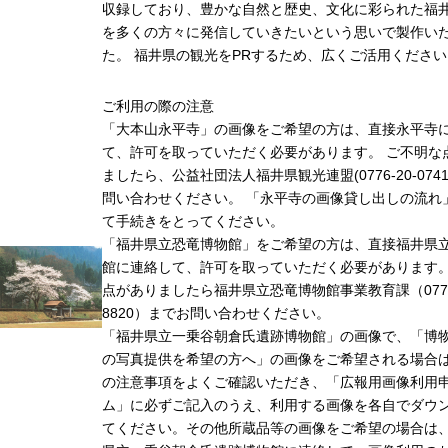
収録しており、豊かな自然と歴史、文化に彩られた福井
を多くの方々に発信していきたいという思いで製作い
た。 福井県の観光をPRするため、広くご活用ください
ご利用の際の注意
「大本山永平寺」の画像をご希望の方は、直接永平寺
て、許可を取っていただく必要があります。 ご不明な
ましたら、公益社団法人福井県観光連盟(0776-20-074
問い合わせください。 「永平寺の画像貸し出しの流れ
て手続きをとってください。
「福井県立恐竜博物館」をご希望の方は、直接福井県
館に連絡して、許可を取っていただく必要があります
点がありましたら福井県立恐竜博物館事業教育課（0779-
8820）までお問い合わせください。
「福井県立一乗谷朝倉氏遺跡博物館」の画像で、「博
の写真提供を希望の方へ」の画像をご希望される場合
の注意事項をよくご確認いただき、「広報用画像利用
ム」に必ずご記入のうえ、利用する画像を各自でダウ
てください。その他所蔵品等の画像をご希望の場合は