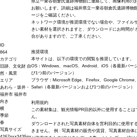
県立一乗谷朝倉氏遺跡博物館に連絡して、画像利用の
お願いします。詳細は福井県立一乗谷朝倉氏遺跡博物
ージをご確認ください。
ネットワーク環境が推奨環境でない場合や、ファイル
きい素材を選択されますと、ダウンロードにお時間が 
合がありますので、ご了承ください。
ID
推奨環境
864
本サイトは、以下の環境での閲覧を推奨しています。
カテゴリ
OS：Windows、macOS、Android、iOS（各最新バ
旧跡、文化財
自
び1つ前のバージョン）
然・風景
ブラウザ：Microsoft Edge、Firefox、Google Chrome
エリア
Safari（各最新バージョンおよび1つ前のバージョン）
あわら・坂井・
福井市
福井市
向き
利用規約
横
この素材集は、観光情報PR目的以外に使用することは
季節
ん。
春
ダウンロードされた写真素材自体を営利目的に使用す
写真サイズ
きません。 例 : 写真素材の販売や賃貸、写真素材自体
4267px×3435px