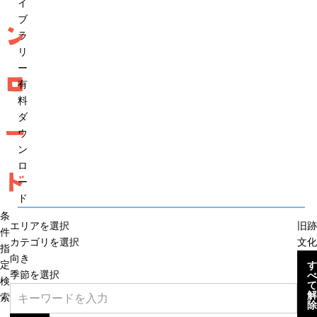
イ
ブ
ン
ラ
リ
ー
ロ
有
料
ダ
ー
ウ
ン
ロ
ド
ー
ド
条
エリアを選択
旧跡
件
カテゴリを選択
文化
指
向き
定
す
季節を選択
べ
検
て
解
索
除