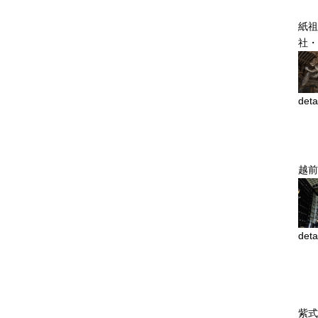
紙祖
社・
deta
越前
deta
紫式