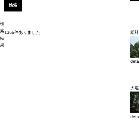
検索
検
索
1355
件ありました
総社
結
果
deta
大塩
deta