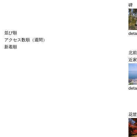
碑
並び順
deta
アクセス数順（週間）
新着順
北前
近家
deta
花筐