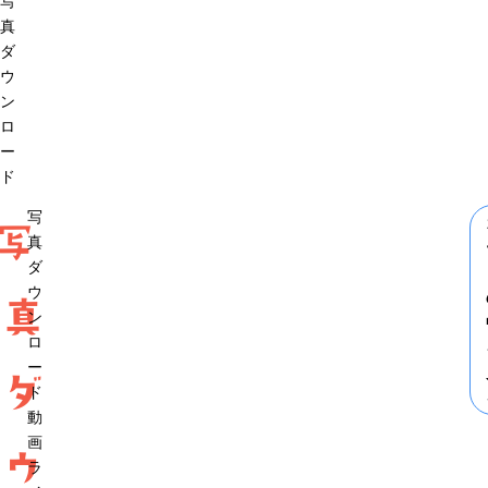
写
真
ダ
ウ
ン
ロ
ー
ド
写
写
真
ダ
ウ
真
ン
ロ
ー
ダ
ド
動
画
ウ
ラ