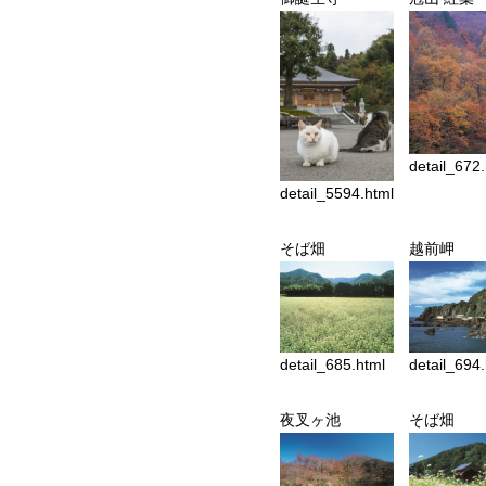
detail_672
detail_5594.html
そば畑
越前岬
detail_685.html
detail_694
夜叉ヶ池
そば畑