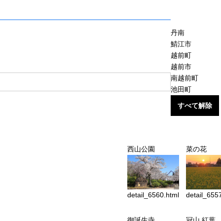
丹南
鯖江市
越前町
越前市
南越前町
池田町
すべて解除
西山公園
菜の花
detail_6560.html
detail_655
御誕生寺
冠山 紅葉