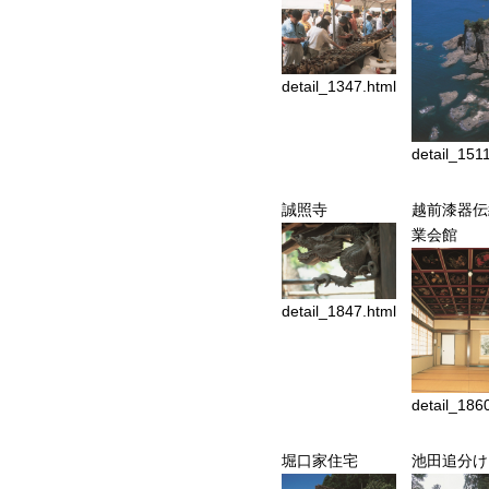
detail_1347.html
detail_151
誠照寺
越前漆器伝
業会館
detail_1847.html
detail_186
堀口家住宅
池田追分け