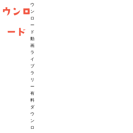
ウ
ウンロ
ン
ロ
ー
ード
ド
動
画
ラ
イ
ブ
ラ
リ
ー
有
料
ダ
ウ
ン
ロ