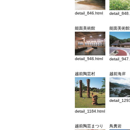
detail_846.html
detail_848
能面美術館
能面美術館
detail_946.html
detail_947
越前陶芸村
越前海岸
detail_129
detail_1184.html
越前陶芸まつり
鳥糞岩