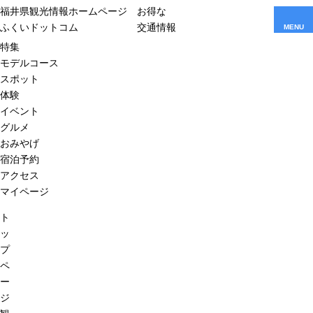
福井県観光情報ホームページ
お得な
ふくいドットコム
交通情報
MENU
特集
モデルコース
スポット
体験
イベント
グルメ
おみやげ
宿泊予約
アクセス
マイページ
ト
ッ
プ
ペ
ー
ジ