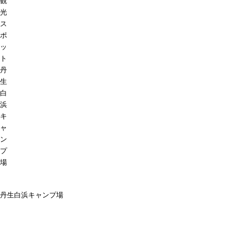
観
光
ス
ポ
ッ
ト
丹
生
白
浜
キ
ャ
ン
プ
場
丹生白浜キャンプ場