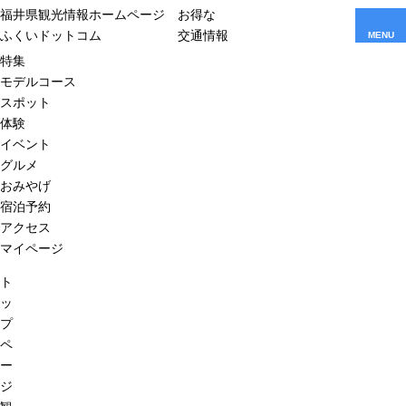
福井県観光情報ホームページ
お得な
ふくいドットコム
交通情報
MENU
特集
モデルコース
スポット
体験
イベント
グルメ
おみやげ
宿泊予約
アクセス
マイページ
ト
ッ
プ
ペ
ー
ジ