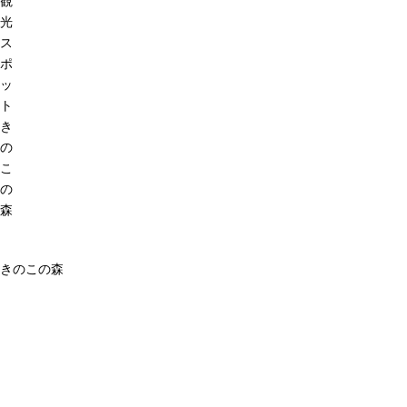
観
光
ス
ポ
ッ
ト
き
の
こ
の
森
きのこの森