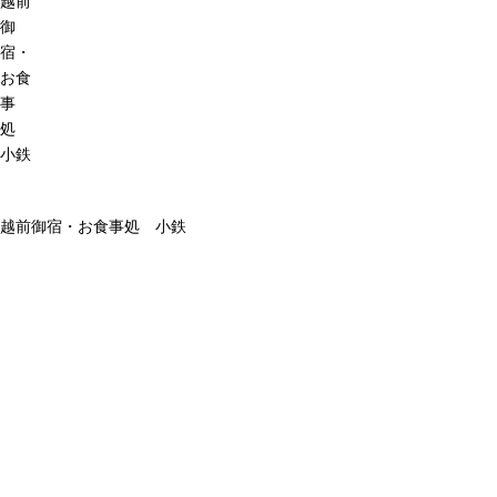
越前
御
宿・
お食
事
処
小鉄
越前御宿・お食事処 小鉄