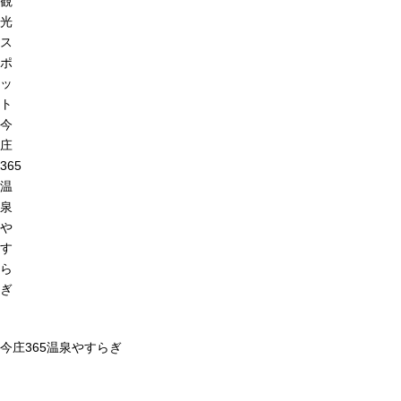
観
光
ス
ポ
ッ
ト
今
庄
365
温
泉
や
す
ら
ぎ
今庄365温泉やすらぎ