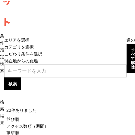
ッ
ト
条
エリアを選択
道の
件
カテゴリを選択
指
す
こだわり条件を選択
べ
定
て
現在地からの距離
解
検
除
索
検索
検
索
20
件ありました
結
並び順
果
アクセス数順（週間）
更新順