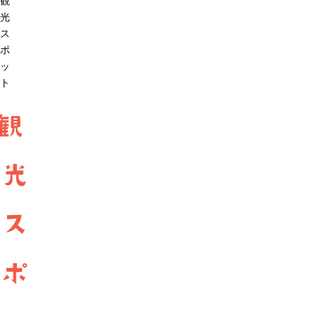
観
光
ス
ポ
ッ
ト
観
光
ス
ポ