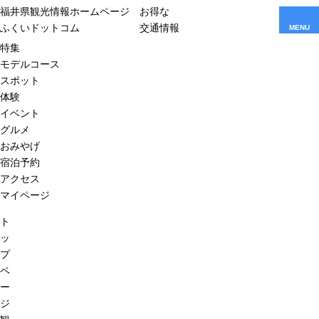
福井県観光情報ホームページ
お得な
ふくいドットコム
交通情報
MENU
特集
モデルコース
スポット
体験
イベント
グルメ
おみやげ
宿泊予約
アクセス
マイページ
ト
ッ
プ
ペ
ー
ジ