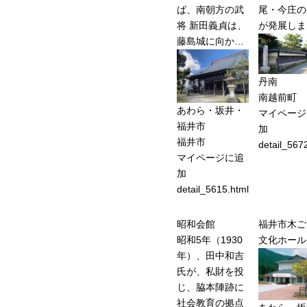
ば、南朝方の武
尾・今庄の
将 新田義貞は、
が発展しま
藤島城に向か…
丹南
南越前町
あわら・坂井・
マイページ
福井市
加
福井市
detail_567
マイページに追
加
detail_5615.html
昭和会館
福井市木ご
昭和5年（1930
文化ホール
年）、田中和吉
氏が、私財を投
じ、脇本陣跡に
社会教育の拠点