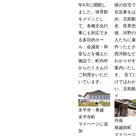
年4月に開館し
彼の自宅で
ました。体育館
右近家をは
をメインとし
め、北前船
て、各種文化行
史、世界恐
事にも対応でき
後、河野の
る多目的ホー
人たちに雇
ル、会議室・和
作ったとさ
室などを備えた
西洋館など
施設で、町内外
わかりやす
からたくさんの
案内いたし
ご利用をいただ
す。 見て
いています。
けではわか
い、北前船
イ…
永平寺・奥越
永平寺町
丹南
マイページに追
南越前町
加
マイページ