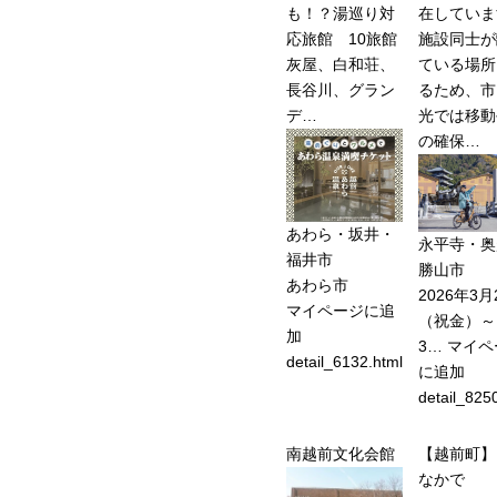
も！？湯巡り対
在していま
応旅館 10旅館
施設同士が
灰屋、白和荘、
ている場所
長谷川、グラン
るため、市
デ…
光では移動
の確保…
あわら・坂井・
永平寺・奥
福井市
勝山市
あわら市
2026年3月
マイページに追
（祝金）～
加
3…
マイペ
detail_6132.html
に追加
detail_825
南越前文化会館
【越前町】
なかで