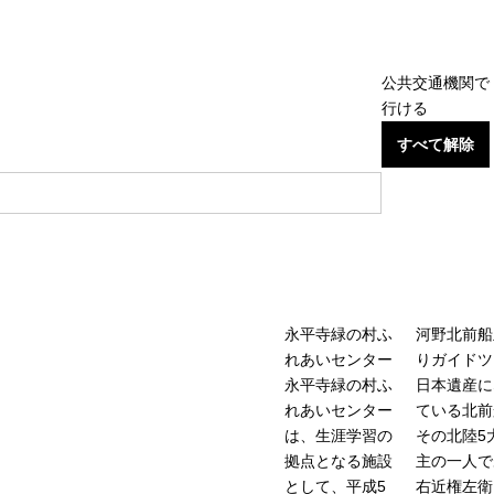
公共交通機関で
行ける
すべて解除
永平寺緑の村ふ
河野北前船
れあいセンター
りガイドツ
永平寺緑の村ふ
日本遺産に
れあいセンター
ている北前
は、生涯学習の
その北陸5
拠点となる施設
主の一人で
として、平成5
右近権左衛