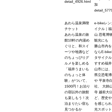
detail_4926.html
加
detail_577
あわら温泉満喫
e-bikeレ
チケット
イクル｜福
あわら温泉の旅
山 恐竜博
館10軒の内湯め
観光にも
ぐりと、和スイ
勝山市内を
ーツや地酒など
ならE-bik
のちょっぴりグ
タサイクル
ルメを楽しめる
すすめ福井
「福井うまいも
山市には、
のちょっと体
県立恐竜博
験」がついて、
や 平泉寺
1500円！お泊り
社、 大師
の宿以外の旅館
寺 越前大仏
も楽しもう！次
ど、歴史や
泊まりたい宿も
を感じられ
見つかるか
光スポット