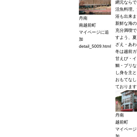
網元ならで
活魚料理。
浴も出来ま
丹南
新鮮な海の
南越前町
充分満喫で
マイページに追
すよう、夏
加
ざえ・あわ
detail_5009.html
冬は越前ガ
甘えび・イ
鯛・ブリな
し身を主と
おもてなし
ております
丹南
越前町
マイページ
加