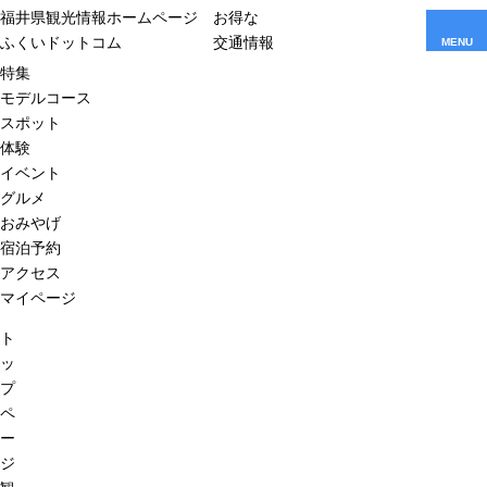
福井県観光情報ホームページ
お得な
ふくいドットコム
交通情報
MENU
特集
モデルコース
スポット
体験
イベント
グルメ
おみやげ
宿泊予約
アクセス
マイページ
ト
ッ
プ
ペ
ー
ジ