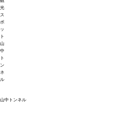
観
光
ス
ポ
ッ
ト
山
中
ト
ン
ネ
ル
山中トンネル