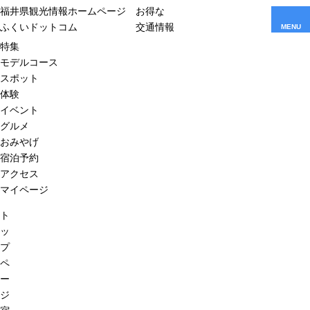
福井県観光情報ホームページ
お得な
ふくいドットコム
交通情報
MENU
特集
モデルコース
スポット
体験
イベント
グルメ
おみやげ
宿泊予約
アクセス
マイページ
ト
ッ
プ
ペ
ー
ジ