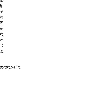
宿
泊
予
約
民
宿
な
か
じ
ま
民宿なかじま