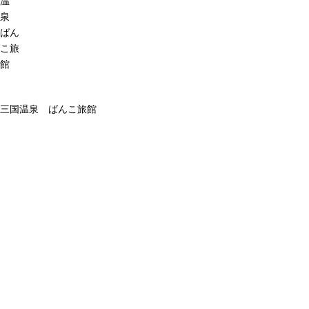
温
泉
ばん
こ旅
館
三国温泉 ばんこ旅館