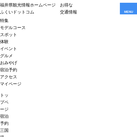
福井県観光情報ホームページ
お得な
ふくいドットコム
交通情報
MENU
特集
モデルコース
スポット
体験
イベント
グルメ
おみやげ
宿泊予約
アクセス
マイページ
トッ
プペ
ージ
宿泊
予約
三国